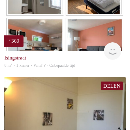
360
€
finde
Isingstraat
2
8 m
· 1 kamer · Vanaf ? - Onbepaalde tijd
DELEN