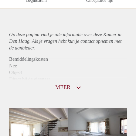
Begindatum
Onbepaalde tijd
Op deze pagina vind je alle informatie over deze Kamer in
Den Haag. Als je vragen hebt kun je contact opnemen met
de aanbieder.
Bemiddelingskosten
Nee
Object
Direct bij de eigenaar
Borg
MEER
500
Garantiestelling
Niet mogelijk
Huurtoeslag
Niet mogelijk
Inkomen eis
N.V.T.