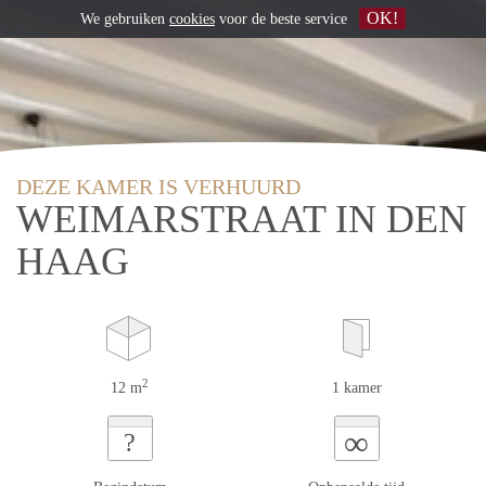
OK!
We gebruiken
cookies
voor de beste service
DEZE KAMER IS VERHUURD
WEIMARSTRAAT IN DEN
HAAG
2
12 m
1 kamer
∞
?