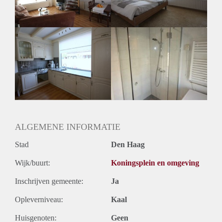
Huurtermijn
Onbepaalde termijn
Oplevering
Gestoffeerd
ALGEMENE INFORMATIE
Stad
Den Haag
Wijk/buurt:
Koningsplein en omgeving
Inschrijven gemeente:
Ja
Opleverniveau:
Kaal
Huisgenoten:
Geen