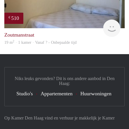
510
€
finde
Zoutmanstraat
2
19 m
· 1 kamer · Vanaf ? - Onbepaalde tijd
Niks leuks gevonden? Dit is ons andere aanbod in Den
Haag:
Studio's
Appartementen
Huurwoningen
Op Kamer Den Haag vind en verhuur je makkelijk je Kamer