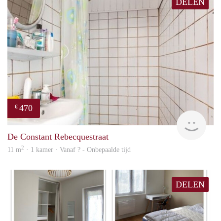
DELEN
470
€
Woni
De Constant Rebecquestraat
2
11 m
· 1 kamer · Vanaf ? - Onbepaalde tijd
DELEN