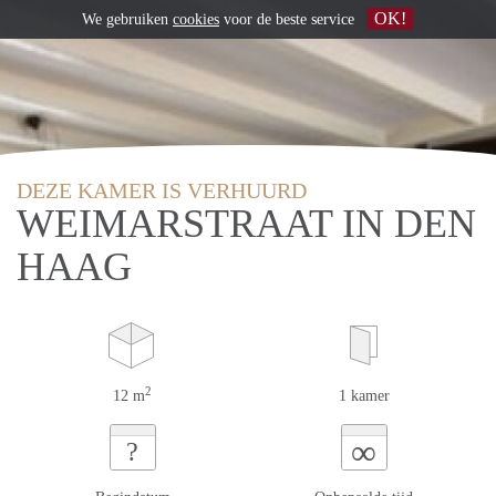
OK!
We gebruiken
cookies
voor de beste service
DEZE KAMER IS VERHUURD
WEIMARSTRAAT IN DEN
HAAG
2
12 m
1 kamer
∞
?