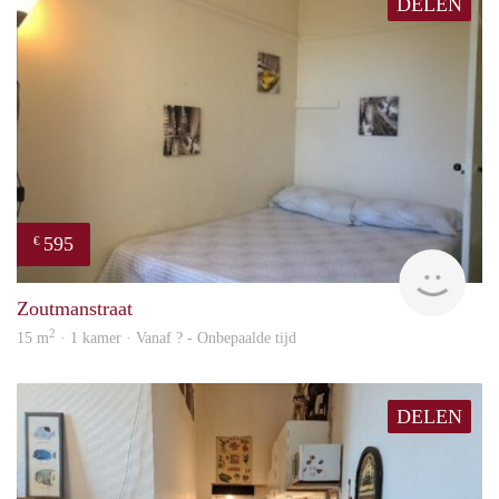
DELEN
595
€
finde
Zoutmanstraat
2
15 m
· 1 kamer · Vanaf ? - Onbepaalde tijd
DELEN