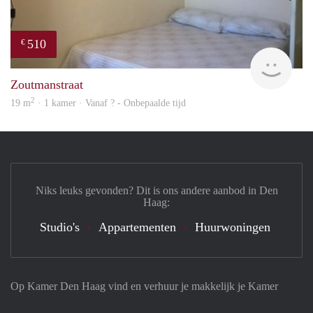
510
€
finde
Zoutmanstraat
2
19 m
· 1 kamer · Vanaf ? - Onbepaalde tijd
Niks leuks gevonden? Dit is ons andere aanbod in Den
Haag:
Studio's
Appartementen
Huurwoningen
Op Kamer Den Haag vind en verhuur je makkelijk je Kamer