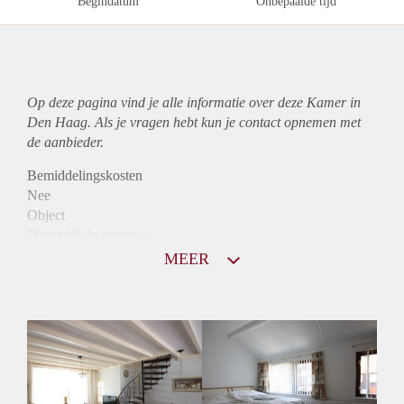
Begindatum
Onbepaalde tijd
Op deze pagina vind je alle informatie over deze Kamer in
Den Haag. Als je vragen hebt kun je contact opnemen met
de aanbieder.
Bemiddelingskosten
Nee
Object
Direct bij de eigenaar
Borg
MEER
500
Garantiestelling
Niet mogelijk
Huurtoeslag
Niet mogelijk
Inkomen eis
N.V.T.