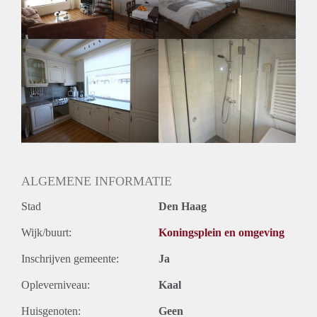
Huurtermijn
Onbepaalde termijn
Oplevering
Gestoffeerd
ALGEMENE INFORMATIE
Stad
Den Haag
Wijk/buurt:
Koningsplein en omgeving
Inschrijven gemeente:
Ja
Opleverniveau:
Kaal
Huisgenoten:
Geen