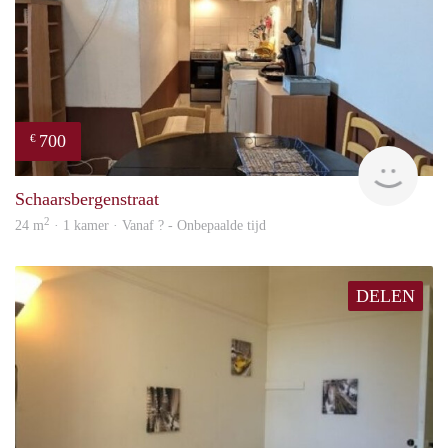
700
€
finde
Schaarsbergenstraat
2
24 m
· 1 kamer · Vanaf ? - Onbepaalde tijd
DELEN