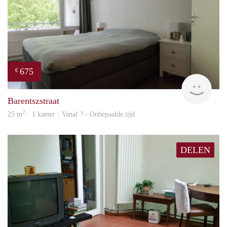
675
€
finde
Barentszstraat
2
25 m
· 1 kamer · Vanaf ? - Onbepaalde tijd
DELEN