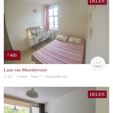
DELEN
400
€
finde
Laan van Meerdervoort
2
12 m
· 1 kamer · Vanaf ? - Onbepaalde tijd
DELEN