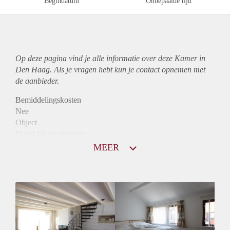
Begindatum
Onbepaalde tijd
Op deze pagina vind je alle informatie over deze Kamer in
Den Haag. Als je vragen hebt kun je contact opnemen met
de aanbieder.
Bemiddelingskosten
Nee
Object
Direct bij de eigenaar
Borg
MEER
500
Garantiestelling
Niet mogelijk
Huurtoeslag
Niet mogelijk
Inkomen eis
N.V.T.