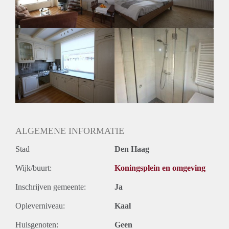
Huurtermijn
Onbepaalde termijn
Oplevering
Gestoffeerd
ALGEMENE INFORMATIE
Stad
Den Haag
Wijk/buurt:
Koningsplein en omgeving
Inschrijven gemeente:
Ja
Opleverniveau:
Kaal
Huisgenoten:
Geen