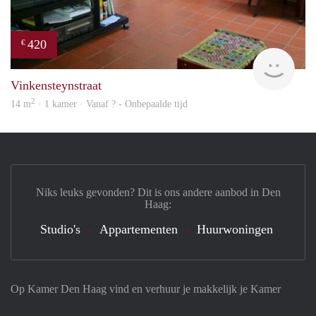
420
€
Woni
Vinkensteynstraat
2
14 m
· 1 kamer · Vanaf ? - Onbepaalde tijd
Niks leuks gevonden? Dit is ons andere aanbod in Den
Haag:
Studio's
Appartementen
Huurwoningen
Op Kamer Den Haag vind en verhuur je makkelijk je Kamer