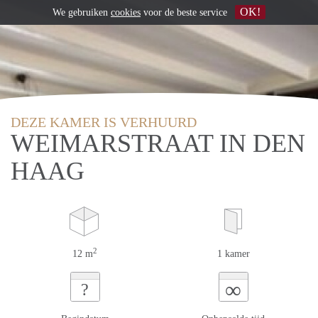
OK!
We gebruiken
cookies
voor de beste service
DEZE KAMER IS VERHUURD
WEIMARSTRAAT IN DEN
HAAG
2
12 m
1 kamer
∞
?