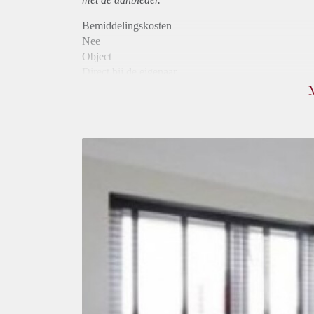
Bemiddelingskosten
Nee
Object
Direct bij de eigenaar
Borg
470
Garantiestelling
Mogelijk
Huurtoeslag
Niet mogelijk
Inkomen eis
N.V.T.
Huurtermijn
Onbepaalde termijn
Oplevering
Kaal