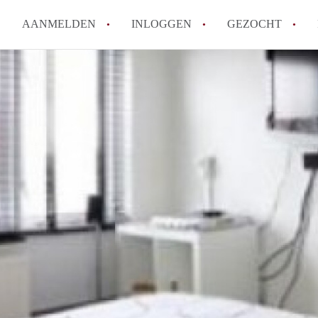
AANMELDEN
INLOGGEN
GEZOCHT
How to translate KamerDenHa
Wat is KamerDenHaag?
Hoeveel kost het om te reager
Wat is de privacyverklaring 
Berekent KamerDenHaag makel
Alle veelgestelde vragen