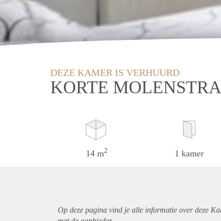
DEZE KAMER IS VERHUURD
KORTE MOLENSTRA
2
14 m
1 kamer
Op deze pagina vind je alle informatie over deze K
met de aanbieder.