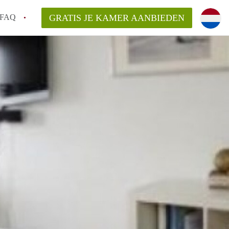
FAQ
GRATIS JE KAMER AANBIEDEN
ag!
en op een Kamer in Den Haag?
van KamerDenHaag?
aarsvergoeding/bemiddelingsvergoeding?