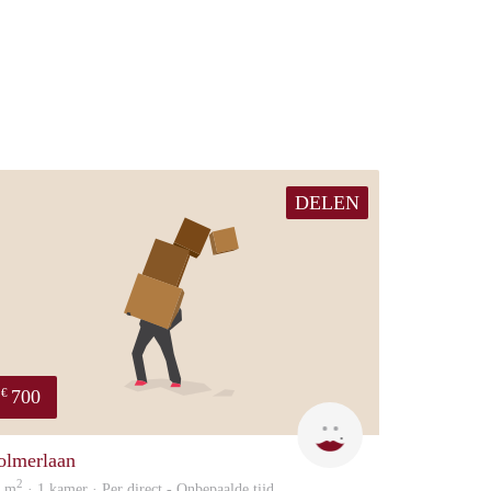
DELEN
700
€
Rojbin
olmerlaan
2
5 m
· 1 kamer · Per direct - Onbepaalde tijd