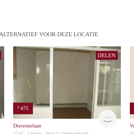
ALTERNATIEF VOOR DEZE LOCATIE
DELEN
475
€
finder
finder
Dierenselaan
V
2
15 m
· 1 kamer · Vanaf ? - Onbepaalde tijd
1