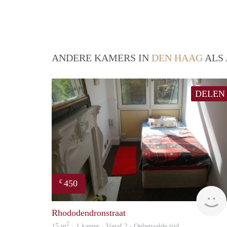
ANDERE KAMERS IN
DEN HAAG
ALS 
DELEN
450
€
Rhododendronstraat
2
15 m
· 1 kamer · Vanaf ? - Onbepaalde tijd