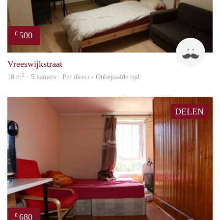
500
€
Ravi
Vreeswijkstraat
2
18 m
· 5 kamers · Per direct - Onbepaalde tijd
DELEN
680
€