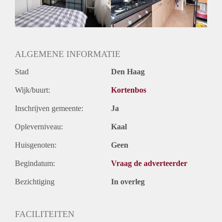
Huurtermijn
Onbepaalde termijn
Oplevering
Gestoffeerd
ALGEMENE INFORMATIE
Stad
Den Haag
Wijk/buurt:
Kortenbos
Inschrijven gemeente:
Ja
Opleverniveau:
Kaal
Huisgenoten:
Geen
Begindatum:
Vraag de adverteerder
Bezichtiging
In overleg
FACILITEITEN