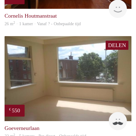
Woni
Cornelis Houtmanstraat
2
26 m
· 1 kamer · Vanaf ? - Onbepaalde tijd
DELEN
550
€
John
Goeverneurlaan
2