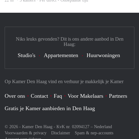
22 m
· 5 kamers · Per direct - Onbepaalde tijd
Niks leuks gevonden? Dit is ons andere aanbod in Den
Haag:
Studio's
Appartementen
Huurwoningen
Op Kamer Den Haag vind en verhuur je makkelijk je Kamer
Over ons
Contact
Faq
Voor Makelaars
Partners
Gratis je Kamer aanbieden in Den Haag
© 2026 - Kamer Den Haag - KvK nr. 02094127 –
Nederland
Voorwaarden & privacy
Disclaimer
Spam & nep-accounts