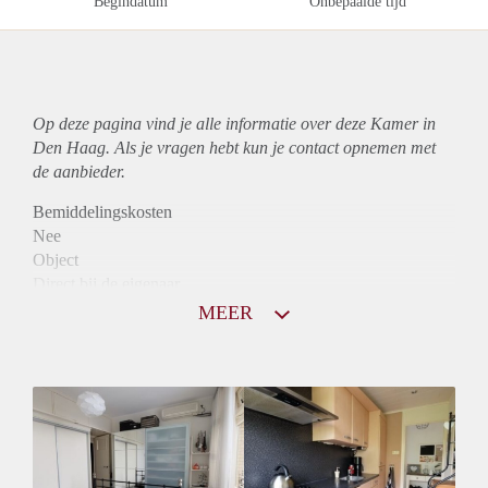
Begindatum
Onbepaalde tijd
Op deze pagina vind je alle informatie over deze Kamer in
Den Haag. Als je vragen hebt kun je contact opnemen met
de aanbieder.
Bemiddelingskosten
Nee
Object
Direct bij de eigenaar
Borg
MEER
435
Garantiestelling
Niet mogelijk
Huurtoeslag
Niet mogelijk
Inkomen eis
N.V.T.