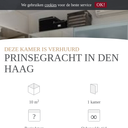
OK!
We gebruiken
cookies
voor de beste service
DEZE KAMER IS VERHUURD
PRINSEGRACHT IN DEN
HAAG
2
10 m
1 kamer
∞
?