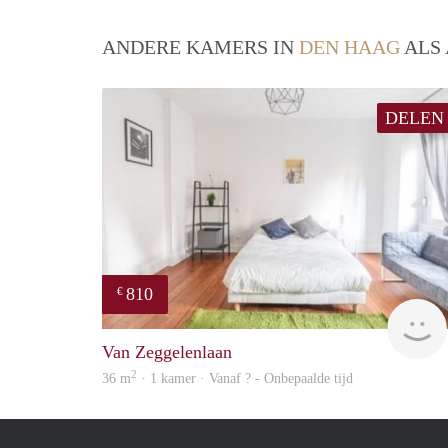
ANDERE KAMERS IN
DEN HAAG
ALS 
DELEN
810
€
Van Zeggelenlaan
2
36 m
· 1 kamer · Vanaf ? - Onbepaalde tijd