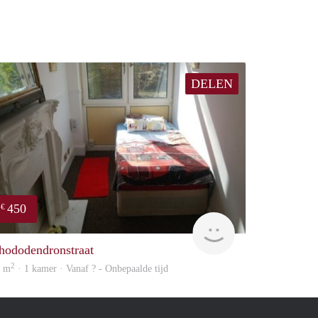
DELEN
450
€
finder
hododendronstraat
2
5 m
· 1 kamer · Vanaf ? - Onbepaalde tijd