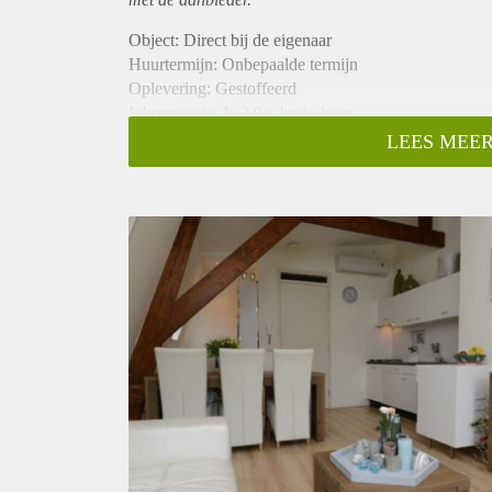
Object: Direct bij de eigenaar
Huurtermijn: Onbepaalde termijn
Oplevering: Gestoffeerd
Inkomen eis: Ja 2,9 x bruto huur
Garantiestelling mogelijk: Ja
LEES MEER
Borg: 1 maand
Bemiddeling kosten: Nee
Internet: Ja
Gedeelde keuken: Nee
Gedeelde Douche: Nee
Gedeelde woonkamer: Nee
Huisgenoten: Nee
Geslacht huisgenoten: N.v.t.