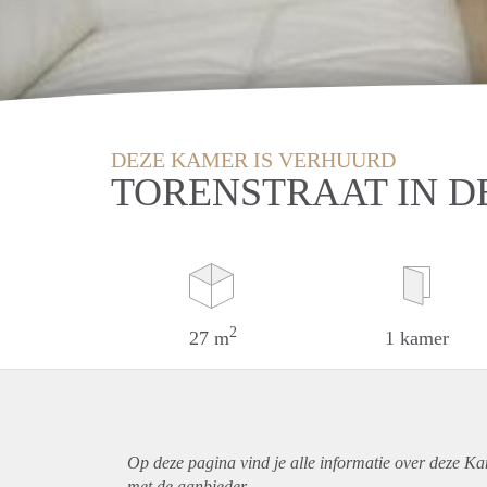
DEZE KAMER IS VERHUURD
TORENSTRAAT IN D
2
27 m
1 kamer
Op deze pagina vind je alle informatie over deze K
met de aanbieder.