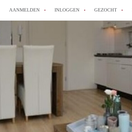
AANMELDEN
INLOGGEN
GEZOCHT
How to translate KamerDenHa
Wat is KamerDenHaag?
Hoeveel kost het om te reager
Wat is de privacyverklaring 
Berekent KamerDenHaag makel
Alle veelgestelde vragen