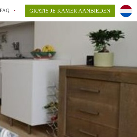
FAQ
GRATIS JE KAMER AANBIEDEN
ag!
en op een Kamer in Den Haag?
van KamerDenHaag?
aarsvergoeding/bemiddelingsvergoeding?