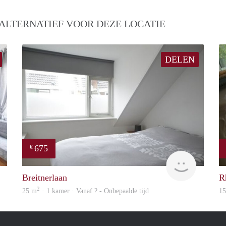
ALTERNATIEF VOOR DEZE LOCATIE
DELEN
675
€
finder
Woning
Breitnerlaan
R
2
25 m
· 1 kamer · Vanaf ? - Onbepaalde tijd
1