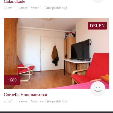
Calandkade
2
27 m
· 1 kamer · Vanaf ? - Onbepaalde tijd
DELEN
680
€
finde
Cornelis Houtmanstraat
2
26 m
· 1 kamer · Vanaf ? - Onbepaalde tijd