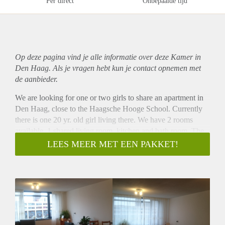
Per direct
Onbepaalde tijd
Op deze pagina vind je alle informatie over deze Kamer in
Den Haag. Als je vragen hebt kun je contact opnemen met
de aanbieder.
We are looking for one or two girls to share an apartment in
Den Haag, close to the Haagsche Hooge School. Currently
there is one 20 yr. old girl living there. We have 2 rooms
available, 1 shared living room, kitchen and bath room. The
kitchen is fully equiped with gas oven, fridge with deep
LEES MEER MET EEN PAKKET!
freezer, magnetron, dishwasher. There is a washing machine
in the bathroom.
The rooms are bright with good light and newly painted. The
apartment has internet and cable TV.
Common areas are furnished, the rooms it self are empty and
unfurnished. There is a bicycle shelter in the building. Public
transport and shopping center are close by in walkable