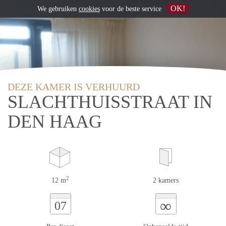
OK!
We gebruiken
cookies
voor de beste service
DEZE KAMER IS VERHUURD
SLACHTHUISSTRAAT IN
DEN HAAG
2
12 m
2 kamers
∞
07