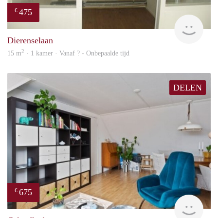
475
€
finde
Dierenselaan
2
15 m
· 1 kamer · Vanaf ? - Onbepaalde tijd
DELEN
675
€
finde