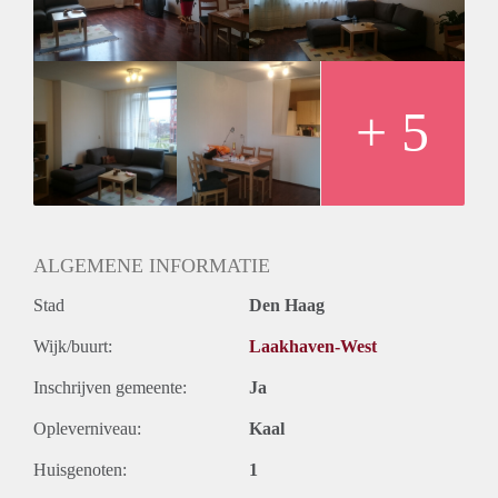
distance.
Rooms are available immediately. Rent is 450,- to 550,- per
month, 3 month deposit is required. No smoking inside the
apartment allowed.
+ 5
ALGEMENE INFORMATIE
Stad
Den Haag
Wijk/buurt:
Laakhaven-West
Inschrijven gemeente:
Ja
Opleverniveau:
Kaal
Huisgenoten:
1