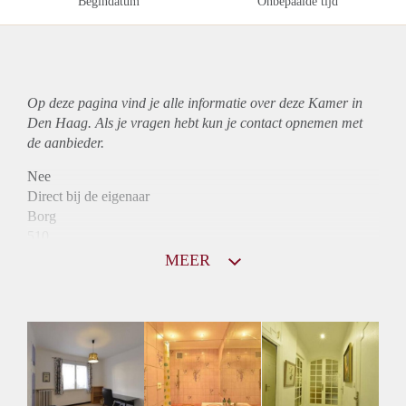
Begindatum
Onbepaalde tijd
Op deze pagina vind je alle informatie over deze Kamer in
Den Haag. Als je vragen hebt kun je contact opnemen met
de aanbieder.
Nee
Direct bij de eigenaar
Borg
510
Garantiestelling
MEER
Niet mogelijk
Huurtoeslag
Niet mogelijk
Inkomen eis
N.V.T.
Huurtermijn
Onbepaalde termijn