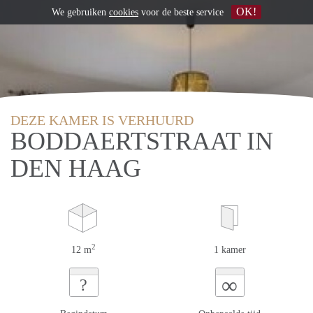
OK!
We gebruiken
cookies
voor de beste service
DEZE KAMER IS VERHUURD
BODDAERTSTRAAT IN
DEN HAAG
2
12 m
1 kamer
∞
?