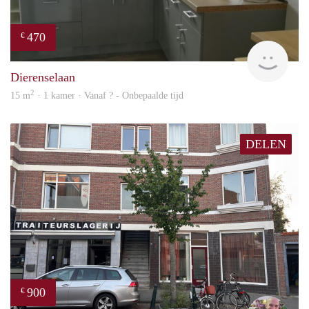
470
€
finde
Dierenselaan
2
15 m
· 1 kamer · Vanaf ? - Onbepaalde tijd
DELEN
900
€
Daan