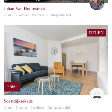
Johan Van Hoornstraat
2
72 m
· 2 kamers · Per direct - Onbepaalde tijd
DELEN
560
€
Kok
Soestdijksekade
2
20 m
· 1 kamer · Per direct - Onbepaalde tijd