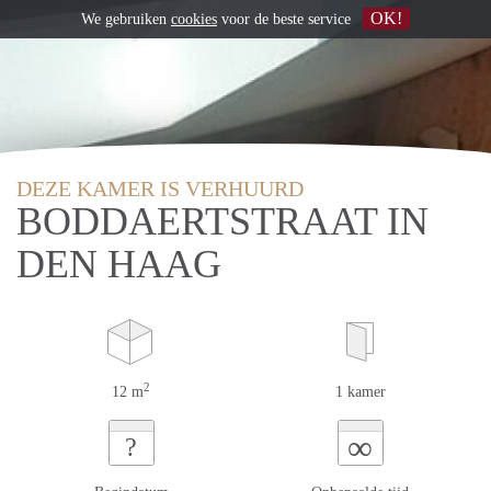
OK!
We gebruiken
cookies
voor de beste service
DEZE KAMER IS VERHUURD
BODDAERTSTRAAT IN
DEN HAAG
2
12 m
1 kamer
∞
?