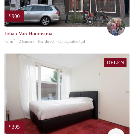
900
€
Daan
Johan Van Hoornstraat
2
72 m
· 2 kamers · Per direct - Onbepaalde tijd
DELEN
395
€
finde