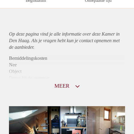
Begindatum
Onbepaalde tijd
Op deze pagina vind je alle informatie over deze Kamer in
Den Haag. Als je vragen hebt kun je contact opnemen met
de aanbieder.
Bemiddelingskosten
Nee
Object
Direct bij de eigenaar
Borg
MEER
635
Garantiestelling
Niet mogelijk
Huurtoeslag
Mogelijk
Inkomen eis
Huurtermijn