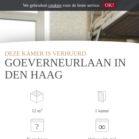
OK!
We gebruiken
cookies
voor de beste service
DEZE KAMER IS VERHUURD
GOEVERNEURLAAN IN
DEN HAAG
2
12 m
1 kamer
∞
?