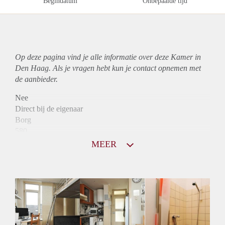
Begindatum
Onbepaalde tijd
Op deze pagina vind je alle informatie over deze Kamer in
Den Haag. Als je vragen hebt kun je contact opnemen met
de aanbieder.
Nee
Direct bij de eigenaar
Borg
580
Garantiestelling
MEER
Niet mogelijk
Huurtoeslag
Mogelijk
Inkomen eis
N.V.T.
Huurtermijn
Onbepaalde termijn