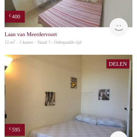
400
€
finde
Laan van Meerdervoort
2
12 m
· 1 kamer · Vanaf ? - Onbepaalde tijd
DELEN
595
€
finde