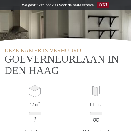
OK!
We gebruiken
cookies
voor de beste service
DEZE KAMER IS VERHUURD
GOEVERNEURLAAN IN
DEN HAAG
2
12 m
1 kamer
∞
?