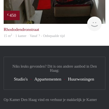
450
€
finde
Rhododendronstraat
2
15 m
· 1 kamer · Vanaf ? - Onbepaalde tijd
Niks leuks gevonden? Dit is ons andere aanbod in Den
Haag:
Studio's
Appartementen
Huurwoningen
Op Kamer Den Haag vind en verhuur je makkelijk je Kamer