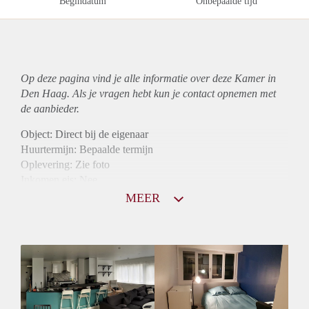
Begindatum
Onbepaalde tijd
Op deze pagina vind je alle informatie over deze Kamer in
Den Haag. Als je vragen hebt kun je contact opnemen met
de aanbieder.
Object: Direct bij de eigenaar
Huurtermijn: Bepaalde termijn
Oplevering: Zie foto
Inkomen eis: Nee
Borg: 1 maand
MEER
Bemiddeling kosten: Nee
Internet: Ja
Gedeelde keuken: Ja
Gedeelde Douche: Ja
Gedeelde woonkamer: Ja
Huisgenoten: Ja
Geslacht huisgenoten: Gemengd