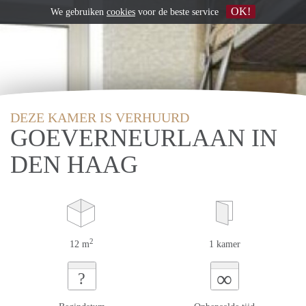
OK!
We gebruiken
cookies
voor de beste service
DEZE KAMER IS VERHUURD
GOEVERNEURLAAN IN
DEN HAAG
2
12 m
1 kamer
∞
?