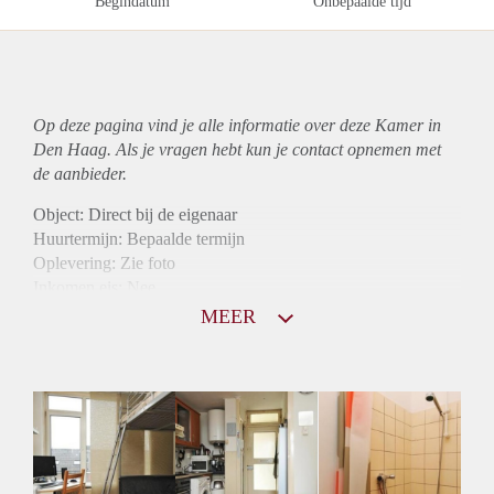
Begindatum
Onbepaalde tijd
Op deze pagina vind je alle informatie over deze Kamer in
Den Haag. Als je vragen hebt kun je contact opnemen met
de aanbieder.
Object: Direct bij de eigenaar
Huurtermijn: Bepaalde termijn
Oplevering: Zie foto
Inkomen eis: Nee
Borg: 1 maand
MEER
Bemiddeling kosten: Nee
Internet: Ja
Gedeelde keuken: Ja
Gedeelde Douche: Ja
Gedeelde woonkamer: Ja
Huisgenoten: Ja