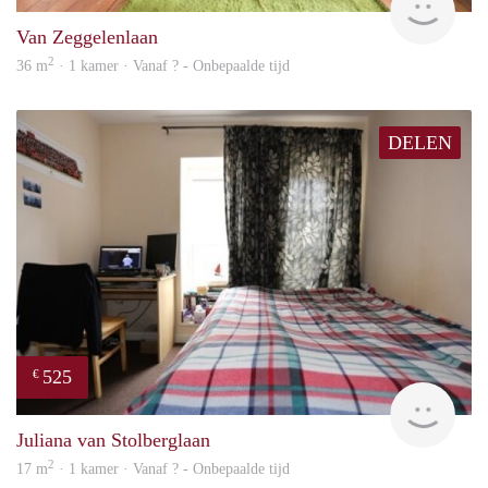
Van Zeggelenlaan
2
36 m
· 1 kamer · Vanaf ? - Onbepaalde tijd
DELEN
525
€
rent
Juliana van Stolberglaan
2
17 m
· 1 kamer · Vanaf ? - Onbepaalde tijd