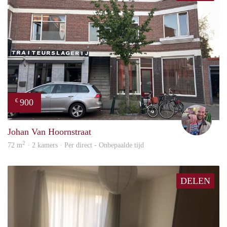
900
€
Daan
Johan Van Hoornstraat
2
72 m
· 2 kamers · Per direct - Onbepaalde tijd
DELEN