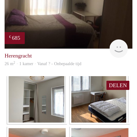
685
€
rent
Herengracht
2
26 m
· 1 kamer · Vanaf ? - Onbepaalde tijd
DELEN