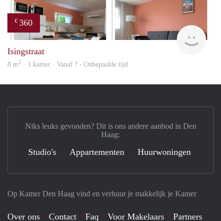
360
€
finde
Isingstraat
2
8 m
· 1 kamer · Vanaf ? - Onbepaalde tijd
Niks leuks gevonden? Dit is ons andere aanbod in Den
Haag:
Studio's
Appartementen
Huurwoningen
Op Kamer Den Haag vind en verhuur je makkelijk je Kamer
Over ons
Contact
Faq
Voor Makelaars
Partners