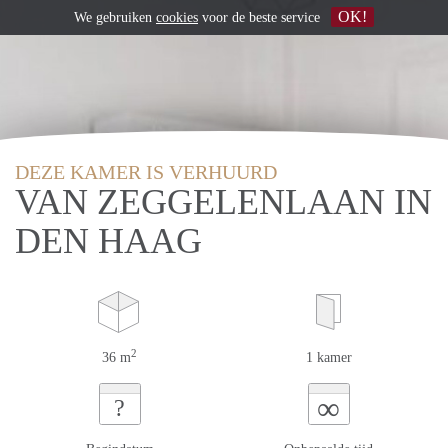
OK!
We gebruiken
cookies
voor de beste service
DEZE KAMER IS VERHUURD
VAN ZEGGELENLAAN IN
DEN HAAG
2
36 m
1 kamer
∞
?