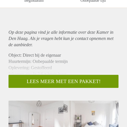
Begindatum
Onbepaalde tijd
Op deze pagina vind je alle informatie over deze Kamer in
Den Haag. Als je vragen hebt kun je contact opnemen met
de aanbieder.
Object: Direct bij de eigenaar
Huurtermijn: Onbepaalde termijn
Oplevering: Gestoffeerd
Inkomen eis: Ja 2,6 x bruto huur
Garantiestelling mogelijk: Ja
LEES MEER MET EEN PAKKET!
Borg: 1 maand
Bemiddeling kosten: Nee
Internet: Ja
Gedeelde keuken: Nee
Gedeelde Douche: Nee
Gedeelde woonkamer: Nee
Huisgenoten: Nee