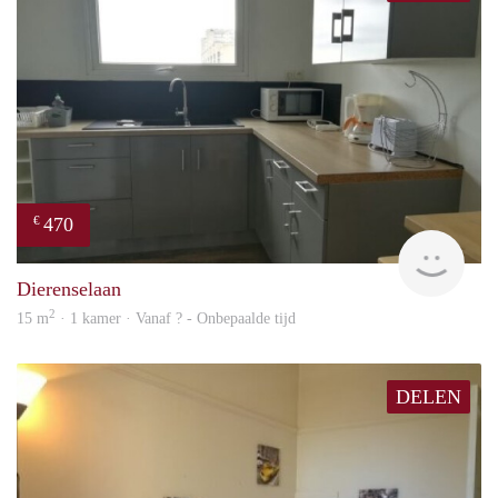
470
€
finde
Dierenselaan
2
15 m
· 1 kamer · Vanaf ? - Onbepaalde tijd
DELEN