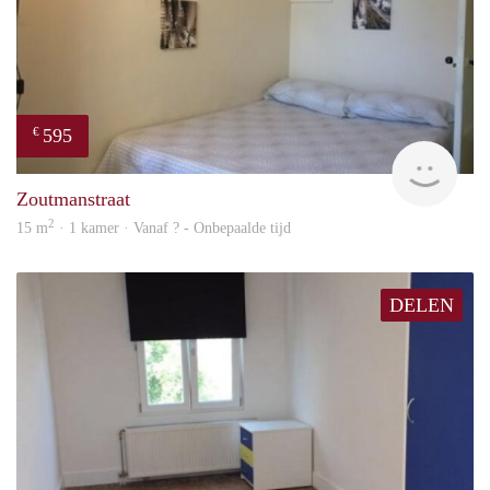
595
€
finde
Zoutmanstraat
2
15 m
· 1 kamer · Vanaf ? - Onbepaalde tijd
DELEN