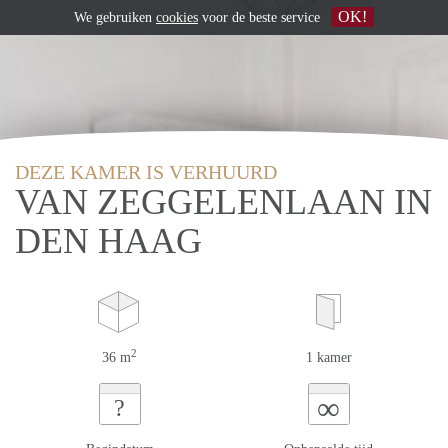
OK!
We gebruiken
cookies
voor de beste service
DEZE KAMER IS VERHUURD
VAN ZEGGELENLAAN IN
DEN HAAG
2
36 m
1 kamer
∞
?