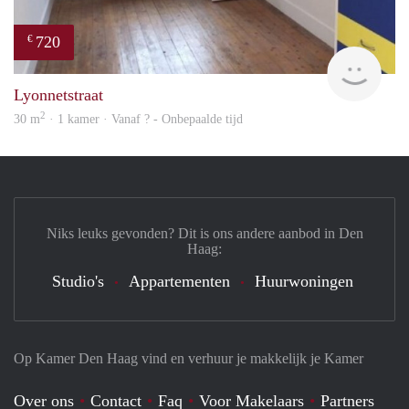
720
€
rent
Lyonnetstraat
2
30 m
· 1 kamer · Vanaf ? - Onbepaalde tijd
Niks leuks gevonden? Dit is ons andere aanbod in Den
Haag:
Studio's
Appartementen
Huurwoningen
Op Kamer Den Haag vind en verhuur je makkelijk je Kamer
Over ons
Contact
Faq
Voor Makelaars
Partners