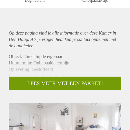
Begindatum
Onbepaalde tijd
Op deze pagina vind je alle informatie over deze Kamer in
Den Haag. Als je vragen hebt kun je contact opnemen met
de aanbieder.
Object: Direct bij de eigenaar
Huurtermijn: Onbepaalde termijn
Oplevering: Gestoffeerd
Inkomen eis: Ja 2,6 x bruto huur
Garantiestelling mogelijk: Ja
LEES MEER MET EEN PAKKET!
Borg: 1 maand
Bemiddeling kosten: Nee
Internet: Ja
Gedeelde keuken: Nee
Gedeelde Douche: Nee
Gedeelde woonkamer: Nee
Huisgenoten: Nee