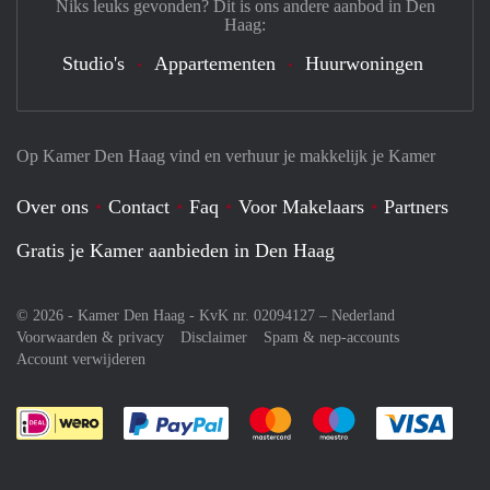
Niks leuks gevonden? Dit is ons andere aanbod in Den
Haag:
Studio's
Appartementen
Huurwoningen
Op Kamer Den Haag vind en verhuur je makkelijk je Kamer
Over ons
Contact
Faq
Voor Makelaars
Partners
Gratis je Kamer aanbieden in Den Haag
© 2026 - Kamer Den Haag - KvK nr. 02094127 –
Nederland
Voorwaarden & privacy
Disclaimer
Spam & nep-accounts
Account verwijderen
Je rekent gemakkelijk af met Paypal
Je rekent gemakkelijk af met M
Je rekent gemakkelij
Je re