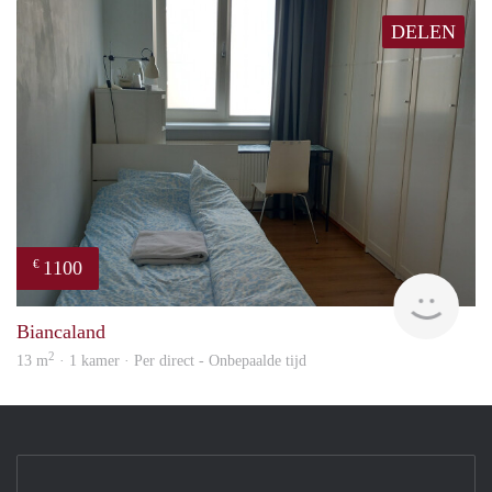
DELEN
1100
€
Olga
Biancaland
2
13 m
· 1 kamer · Per direct - Onbepaalde tijd