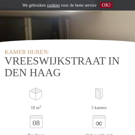
OK!
We gebruiken
cookies
voor de beste service
KAMER HUREN:
VREESWIJKSTRAAT IN
DEN HAAG
2
18 m
5 kamers
∞
08