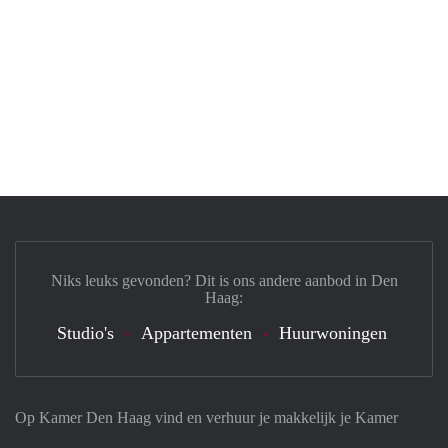
Niks leuks gevonden? Dit is ons andere aanbod in Den
Haag:
Studio's
Appartementen
Huurwoningen
Op Kamer Den Haag vind en verhuur je makkelijk je Kamer