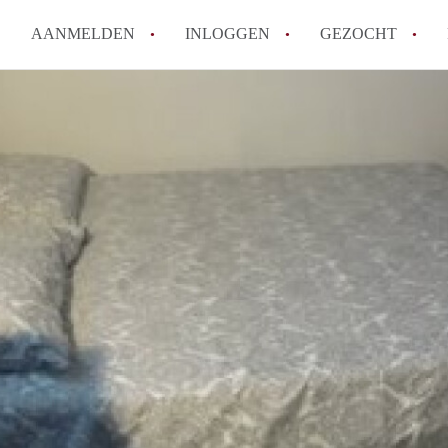
AANMELDEN
INLOGGEN
GEZOCHT
How to translate KamerDenHa
Wat is KamerDenHaag?
Hoeveel kost het om te reager
Wat is de privacyverklaring 
Berekent KamerDenHaag makel
Alle veelgestelde vragen