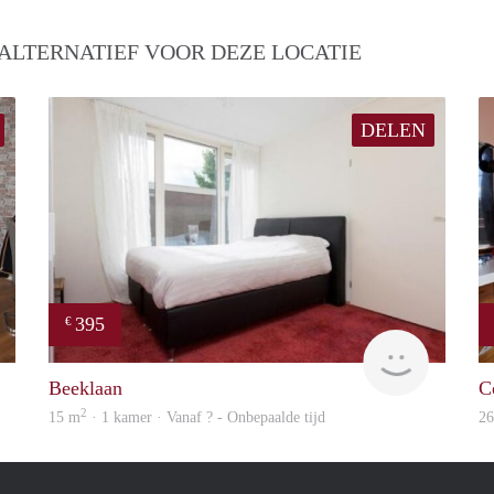
ALTERNATIEF VOOR DEZE LOCATIE
DELEN
395
€
finder
finder
Beeklaan
C
2
15 m
· 1 kamer · Vanaf ? - Onbepaalde tijd
2