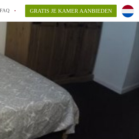
FAQ
GRATIS JE KAMER AANBIEDEN
ag!
en op een Kamer in Den Haag?
van KamerDenHaag?
aarsvergoeding/bemiddelingsvergoeding?