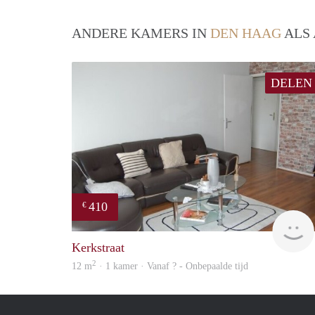
ANDERE KAMERS IN
DEN HAAG
ALS 
DELEN
410
€
Kerkstraat
2
12 m
· 1 kamer · Vanaf ? - Onbepaalde tijd