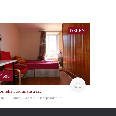
DELEN
680
€
Woning
ornelis Houtmanstraat
2
6 m
· 1 kamer · Vanaf ? - Onbepaalde tijd