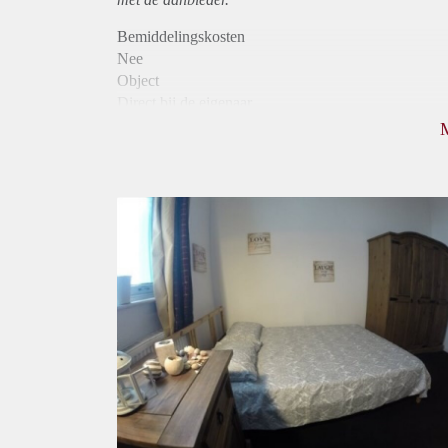
Bemiddelingskosten
Nee
Object
Direct bij de eigenaar
Borg
640
Garantiestelling
Mogelijk
Huurtoeslag
Mogelijk
Inkomen eis
2,8 X Maandhuur Bruto
Huurtermijn
Onbepaalde termijn
Oplevering
Gestoffeerd