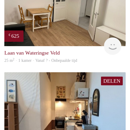
625
€
finde
Laan van Wateringse Veld
2
25 m
· 1 kamer · Vanaf ? - Onbepaalde tijd
DELEN