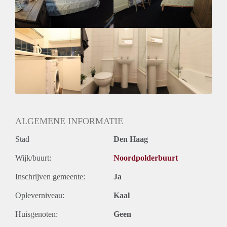
Huurtermijn
Onbepaalde termijn
Oplevering
Gestoffeerd
ALGEMENE INFORMATIE
Stad
Den Haag
Wijk/buurt:
Noordpolderbuurt
Inschrijven gemeente:
Ja
Opleverniveau:
Kaal
Huisgenoten:
Geen