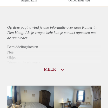
Begindatum
Onbepaalde tijd
Op deze pagina vind je alle informatie over deze Kamer in
Den Haag. Als je vragen hebt kun je contact opnemen met
de aanbieder.
Bemiddelingskosten
Nee
Object
Direct bij de eigenaar
Borg
MEER
640
Garantiestelling
Mogelijk
Huurtoeslag
Mogelijk
Inkomen eis
2,8 X Maandhuur Bruto