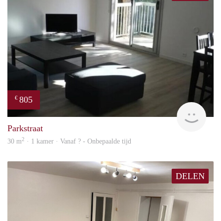
805
€
finde
Parkstraat
2
30 m
· 1 kamer · Vanaf ? - Onbepaalde tijd
DELEN