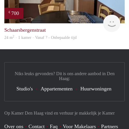
700
€
finde
Schaarsbergenstraat
2
24 m
· 1 kamer · Vanaf ? - Onbepaalde tijd
Niks leuks gevonden? Dit is ons andere aanbod in Den
Haag:
Studio's
Appartementen
Huurwoningen
Op Kamer Den Haag vind en verhuur je makkelijk je Kamer
Over ons
Contact
Faq
Voor Makelaars
Partners