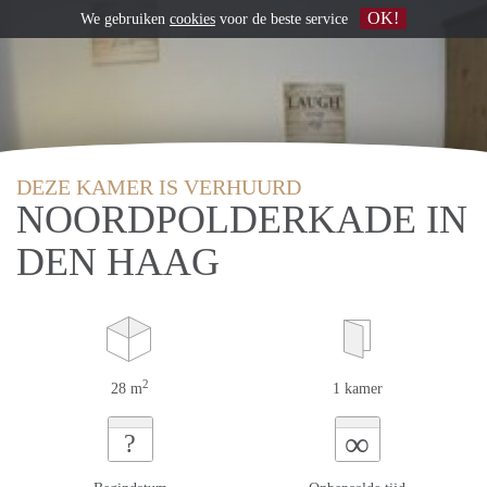
OK!
We gebruiken
cookies
voor de beste service
DEZE KAMER IS VERHUURD
NOORDPOLDERKADE IN
DEN HAAG
2
28 m
1 kamer
∞
?