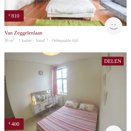
810
€
finde
Van Zeggelenlaan
2
36 m
· 1 kamer · Vanaf ? - Onbepaalde tijd
DELEN
400
€
finde