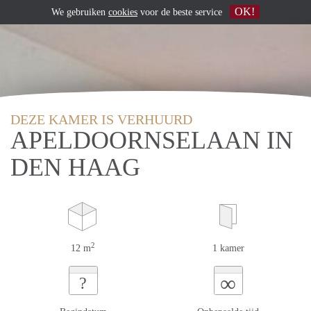
OK!
We gebruiken
cookies
voor de beste service
DEZE KAMER IS VERHUURD
APELDOORNSELAAN IN
DEN HAAG
2
12 m
1 kamer
∞
?