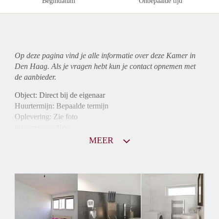
Begindatum
Onbepaalde tijd
Op deze pagina vind je alle informatie over deze Kamer in
Den Haag. Als je vragen hebt kun je contact opnemen met
de aanbieder.
Object: Direct bij de eigenaar
Huurtermijn: Bepaalde termijn
Oplevering: Zie foto
Inkomen eis: Nee
Borg: 1 maand
MEER
Bemiddeling kosten: Nee
Internet: Ja
Gedeelde keuken: Ja
Gedeelde Douche: Ja
Gedeelde woonkamer: Ja
Huisgenoten: Ja
Geslacht huisgenoten: Gemengd