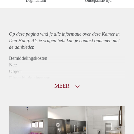
Begindatum
Onbepaalde tijd
Op deze pagina vind je alle informatie over deze Kamer in
Den Haag. Als je vragen hebt kun je contact opnemen met
de aanbieder.
Bemiddelingskosten
Nee
Object
Direct bij de eigenaar
Borg
MEER
400
Garantiestelling
Niet mogelijk
Huurtoeslag
Niet mogelijk
Inkomen eis
N.V.T.