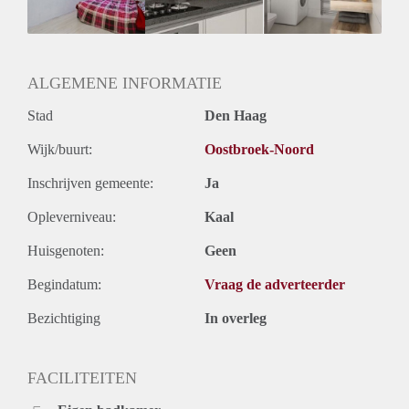
Huurtermijn
Onbepaalde termijn
Oplevering
Gestoffeerd
ALGEMENE INFORMATIE
Stad
Den Haag
Wijk/buurt:
Oostbroek-Noord
Inschrijven gemeente:
Ja
Opleverniveau:
Kaal
Huisgenoten:
Geen
Begindatum:
Vraag de adverteerder
Bezichtiging
In overleg
FACILITEITEN