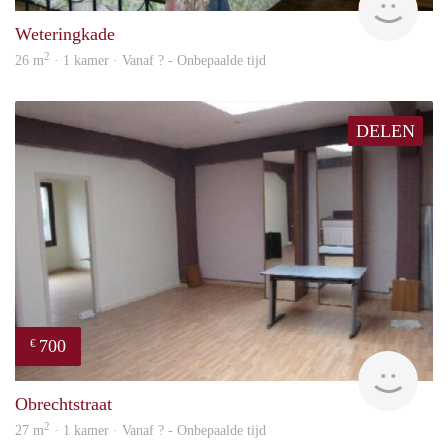
Weteringkade
2
26 m
· 1 kamer · Vanaf ? - Onbepaalde tijd
DELEN
700
€
finde
Obrechtstraat
2
27 m
· 1 kamer · Vanaf ? - Onbepaalde tijd