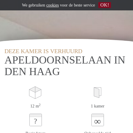
OK!
We gebruiken
cookies
voor de beste service
DEZE KAMER IS VERHUURD
APELDOORNSELAAN IN
DEN HAAG
2
12 m
1 kamer
∞
?