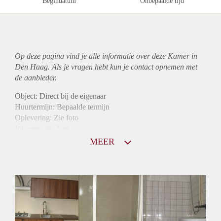
Begindatum
Onbepaalde tijd
Op deze pagina vind je alle informatie over deze Kamer in
Den Haag. Als je vragen hebt kun je contact opnemen met
de aanbieder.
Object: Direct bij de eigenaar
Huurtermijn: Bepaalde termijn
Oplevering: Zie foto
Inkomen eis: Nee
Borg: 1 maand
MEER
Bemiddeling kosten: Nee
Internet: Ja
Gedeelde keuken: Ja
Gedeelde Douche: Ja
Gedeelde woonkamer: Ja
Huisgenoten: Ja
Geslacht huisgenoten: Gemengd