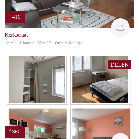
410
€
finde
Kerkstraat
2
12 m
· 1 kamer · Vanaf ? - Onbepaalde tijd
DELEN
360
€
finde