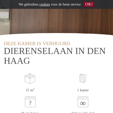
OK!
We gebruiken
cookies
voor de beste service
DEZE KAMER IS VERHUURD
DIERENSELAAN IN DEN
HAAG
2
15 m
1 kamer
∞
?