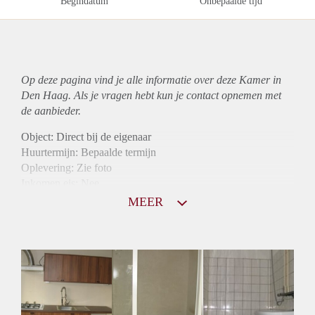
Begindatum
Onbepaalde tijd
Op deze pagina vind je alle informatie over deze Kamer in
Den Haag. Als je vragen hebt kun je contact opnemen met
de aanbieder.
Object: Direct bij de eigenaar
Huurtermijn: Bepaalde termijn
Oplevering: Zie foto
Inkomen eis: Nee
Borg: 1 maand
MEER
Bemiddeling kosten: Nee
Internet: Ja
Gedeelde keuken: Ja
Gedeelde Douche: Ja
Gedeelde woonkamer: Ja
Huisgenoten: Ja
Geslacht huisgenoten: Gemengd