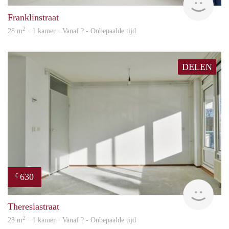
Franklinstraat
2
28 m
· 1 kamer · Vanaf ? - Onbepaalde tijd
DELEN
630
€
Woni
Theresiastraat
2
23 m
· 1 kamer · Vanaf ? - Onbepaalde tijd