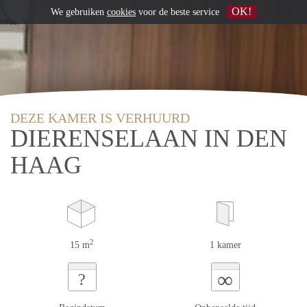
OK!
We gebruiken
cookies
voor de beste service
DEZE KAMER IS VERHUURD
DIERENSELAAN IN DEN
HAAG
2
15 m
1 kamer
∞
?