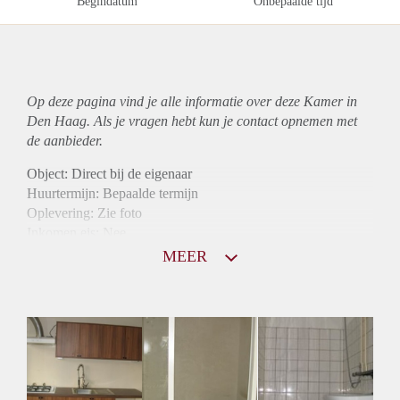
Begindatum
Onbepaalde tijd
Op deze pagina vind je alle informatie over deze Kamer in
Den Haag. Als je vragen hebt kun je contact opnemen met
de aanbieder.
Object: Direct bij de eigenaar
Huurtermijn: Bepaalde termijn
Oplevering: Zie foto
Inkomen eis: Nee
Borg: 1 maand
MEER
Bemiddeling kosten: Nee
Internet: Ja
Gedeelde keuken: Ja
Gedeelde Douche: Ja
Gedeelde woonkamer: Ja
Huisgenoten: Ja
Geslacht huisgenoten: Gemengd