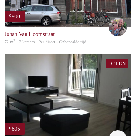
900
€
Daan
Johan Van Hoornstraat
2
72 m
· 2 kamers · Per direct - Onbepaalde tijd
DELEN
805
€
finde