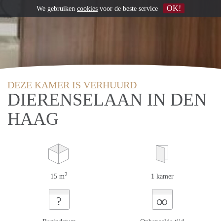
OK!
We gebruiken
cookies
voor de beste service
DEZE KAMER IS VERHUURD
DIERENSELAAN IN DEN
HAAG
2
15 m
1 kamer
∞
?