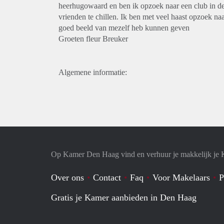
heerhugowaard en ben ik opzoek naar een club in de
vrienden te chillen. Ik ben met veel haast opzoek naa
goed beeld van mezelf heb kunnen geven
Groeten fleur Breuker
Algemene informatie:
Op Kamer Den Haag vind en verhuur je makkelijk je
Over ons
Contact
Faq
Voor Makelaars
P
Gratis je Kamer aanbieden in Den Haag