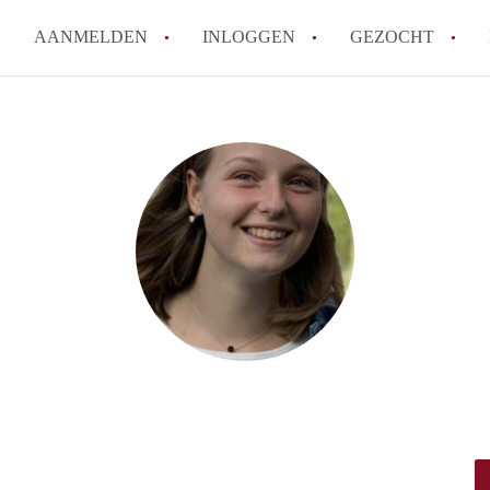
AANMELDEN
INLOGGEN
GEZOCHT
How to translate KamerDenHa
Wat is KamerDenHaag?
Hoeveel kost het om te reager
Wat is de privacyverklaring 
Berekent KamerDenHaag makel
Alle veelgestelde vragen