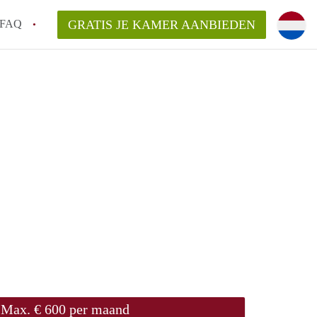
FAQ
GRATIS JE KAMER AANBIEDEN
ag!
en op een Kamer in Den Haag?
van KamerDenHaag?
aarsvergoeding/bemiddelingsvergoeding?
Max. € 600 per maand