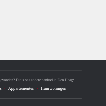
gevonden? Dit is ons andere aanbod in Den Haag:
's
Appartementen
Huurwoningen