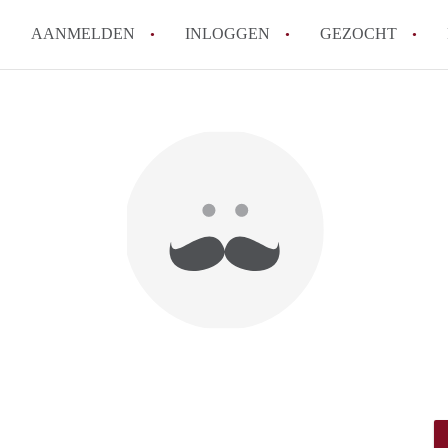
AANMELDEN
INLOGGEN
GEZOCHT
How to translate KamerDenHa
Wat is KamerDenHaag?
Hoeveel kost het om te reager
Wat is de privacyverklaring 
Berekent KamerDenHaag makel
Alle veelgestelde vragen