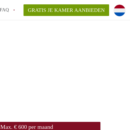
FAQ
GRATIS JE KAMER AANBIEDEN
ag!
en op een Kamer in Den Haag?
van KamerDenHaag?
aarsvergoeding/bemiddelingsvergoeding?
Max. € 600 per maand