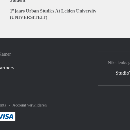
Student
e
1
jaars Urban Studies At Leiden University
(UNIVERSITEIT)
 Kamer
Niks leuks 
artners
Studio
unts
Account verwijderen
met Paypal
kelijk af met Mastercard
ent gemakkelijk af met Meastro
Je rekent gemakkelijk af met Visa