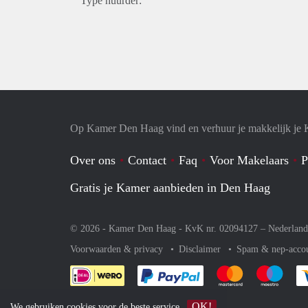
Type huurder:
Op Kamer Den Haag vind en verhuur je makkelijk je
Over ons
Contact
Faq
Voor Makelaars
P
Gratis je Kamer aanbieden in Den Haag
© 2026 - Kamer Den Haag - KvK nr. 02094127 –
Nederland
Voorwaarden & privacy
Disclaimer
Spam & nep-acco
Je rekent gemakkelijk af 
Je rekent gemak
Je rek
OK!
We gebruiken
cookies
voor de beste service