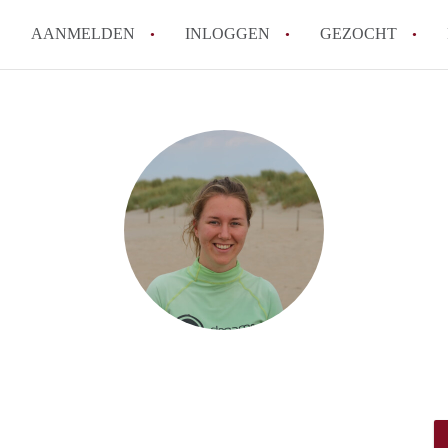
AANMELDEN
INLOGGEN
GEZOCHT
How to translate KamerDenHa
Wat is KamerDenHaag?
Hoeveel kost het om te reager
Wat is de privacyverklaring 
Berekent KamerDenHaag makel
Alle veelgestelde vragen