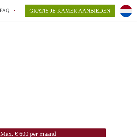
FAQ
GRATIS JE KAMER AANBIEDEN
ag!
en op een Kamer in Den Haag?
van KamerDenHaag?
aarsvergoeding/bemiddelingsvergoeding?
Max. € 600 per maand