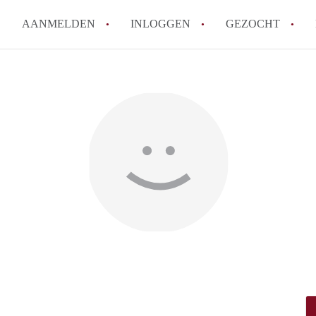
AANMELDEN
INLOGGEN
GEZOCHT
How to translate KamerDenHa
Wat is KamerDenHaag?
Hoeveel kost het om te reager
Wat is de privacyverklaring 
Berekent KamerDenHaag makel
Alle veelgestelde vragen