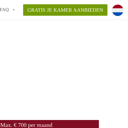
FAQ
GRATIS JE KAMER AANBIEDEN
ag!
en op een Kamer in Den Haag?
van KamerDenHaag?
aarsvergoeding/bemiddelingsvergoeding?
Max. € 700 per maand