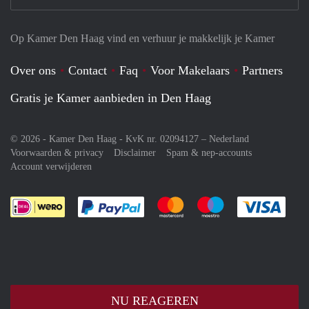
Op Kamer Den Haag vind en verhuur je makkelijk je Kamer
Over ons
Contact
Faq
Voor Makelaars
Partners
Gratis je Kamer aanbieden in Den Haag
© 2026 - Kamer Den Haag - KvK nr. 02094127 –
Nederland
Voorwaarden & privacy
Disclaimer
Spam & nep-accounts
Account verwijderen
Je rekent gemakkelijk af met Paypal
Je rekent gemakkelijk af met M
Je rekent gemakkelij
Je re
NU REAGEREN