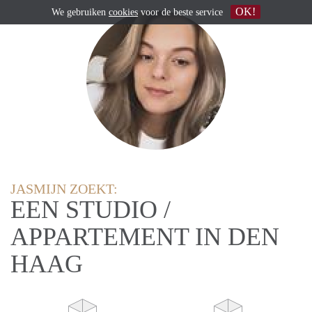
OK!
We gebruiken
cookies
voor de beste service
JASMIJN ZOEKT:
EEN STUDIO /
APPARTEMENT IN DEN
HAAG