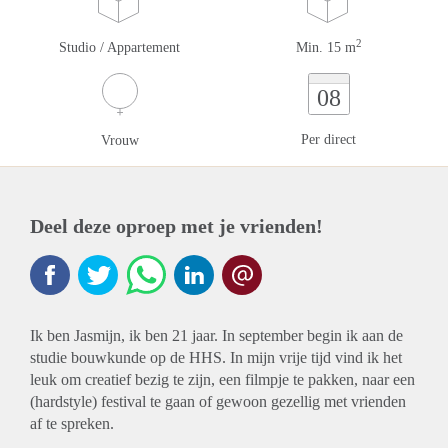
2
Studio / Appartement
Min. 15 m
08
Per direct
Vrouw
Deel deze oproep met je vrienden!
Ik ben Jasmijn, ik ben 21 jaar. In september begin ik aan de
studie bouwkunde op de HHS. In mijn vrije tijd vind ik het
leuk om creatief bezig te zijn, een filmpje te pakken, naar een
(hardstyle) festival te gaan of gewoon gezellig met vrienden
af te spreken.