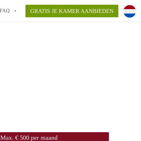
FAQ
GRATIS JE KAMER AANBIEDEN
ag!
en op een Kamer in Den Haag?
van KamerDenHaag?
aarsvergoeding/bemiddelingsvergoeding?
Max. € 500 per maand