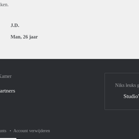
aken.
J.D.
Man, 26 jaar
 Kamer
Niks leuks 
artners
Studio
unts
Account verwijderen