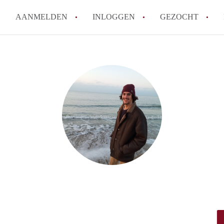
AANMELDEN
INLOGGEN
GEZOCHT
How to translate KamerDenHa
Wat is KamerDenHaag?
Hoeveel kost het om te reager
Wat is de privacyverklaring 
Berekent KamerDenHaag makel
Alle veelgestelde vragen