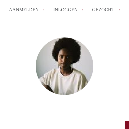
AANMELDEN
INLOGGEN
GEZOCHT
How to translate KamerDenHa
Wat is KamerDenHaag?
Hoeveel kost het om te reager
Wat is de privacyverklaring 
Berekent KamerDenHaag makel
Alle veelgestelde vragen