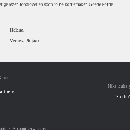
stige lezer, foodlover en soon-to-be koffiemaker. Goede koffie
Helena
Vrouw, 26 jaar
 Kamer
Niks leuks 
artners
Studio
unts
Account verwijderen