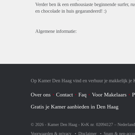
Verder ben ik een enthousiaste beginnende surfer, ru
en chocolade in huis gegarandeerd! :)
Algemene informatie:
Op Kamer Den Haag vind en verhuur je makkelijk je
Over ons
Contact
Faq
Voor Makelaars
P
Gratis je Kamer aanbieden in Den Haag
© 2026 - Kamer Den Haag - KvK nr. 02094127 –
Nederland
Voorwaarden & privacy
Disclaimer
Spam & nep-acco