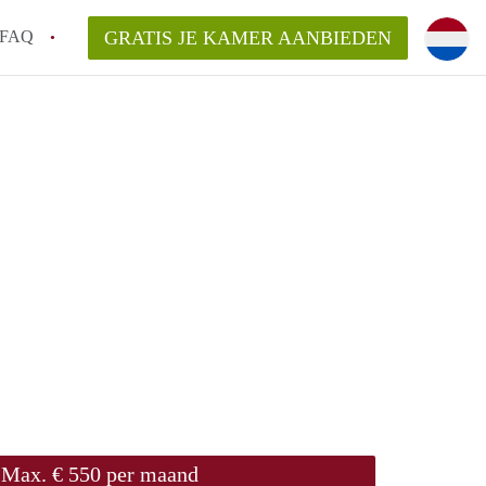
FAQ
GRATIS JE KAMER AANBIEDEN
ag!
en op een Kamer in Den Haag?
van KamerDenHaag?
aarsvergoeding/bemiddelingsvergoeding?
Max. € 550 per maand