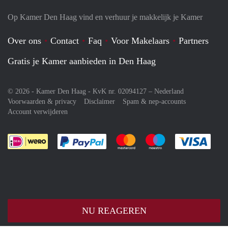
Op Kamer Den Haag vind en verhuur je makkelijk je Kamer
Over ons
Contact
Faq
Voor Makelaars
Partners
Gratis je Kamer aanbieden in Den Haag
© 2026 - Kamer Den Haag - KvK nr. 02094127 –
Nederland
Voorwaarden & privacy
Disclaimer
Spam & nep-accounts
Account verwijderen
Je rekent gemakkelijk af met Paypal
Je rekent gemakkelijk af met M
Je rekent gemakkelij
Je re
NU REAGEREN