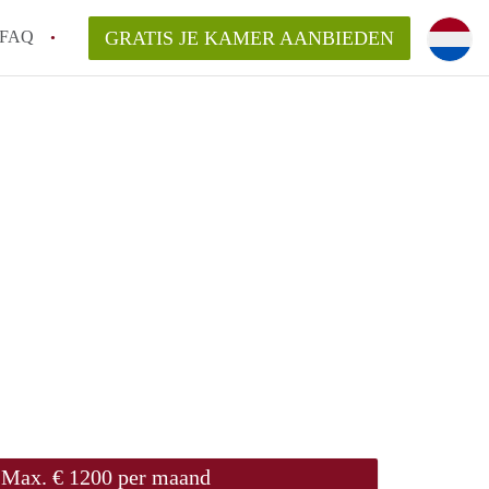
FAQ
GRATIS JE KAMER AANBIEDEN
ag!
en op een Kamer in Den Haag?
van KamerDenHaag?
aarsvergoeding/bemiddelingsvergoeding?
Max. € 1200 per maand