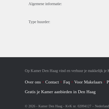
Algemene informatie:
Type huurder:
Op Kamer Den Haag vind en verhuur je makkelijk je
Over ons
Contact
Faq
Voor Makelaars
P
Gratis je Kamer aanbieden in Den Haag
© 2026 - Kamer Den Haag - KvK nr. 02094127 –
Nederland