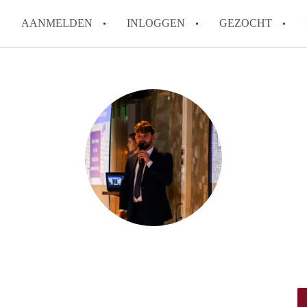
AANMELDEN
INLOGGEN
GEZOCHT
How to translate KamerDenHa
Wat is KamerDenHaag?
Hoeveel kost het om te reager
Wat is de privacyverklaring 
Berekent KamerDenHaag makel
Alle veelgestelde vragen