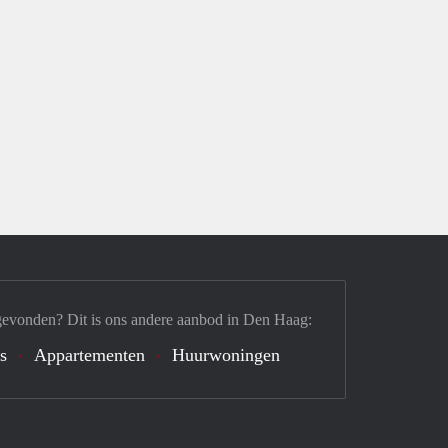
gevonden? Dit is ons andere aanbod in Den Haag:
's
Appartementen
Huurwoningen