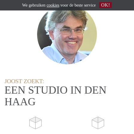
OK!
We gebruiken
cookies
voor de beste service
JOOST ZOEKT:
EEN STUDIO IN DEN
HAAG