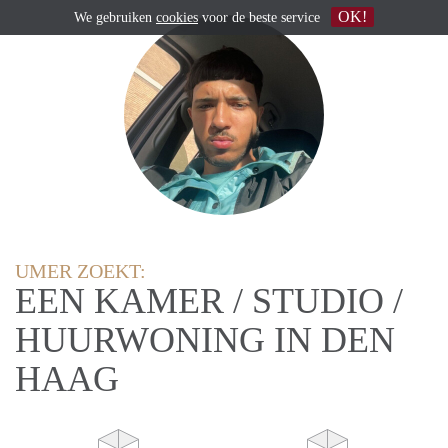
OK!
We gebruiken
cookies
voor de beste service
UMER ZOEKT:
EEN KAMER / STUDIO /
HUURWONING IN DEN
HAAG