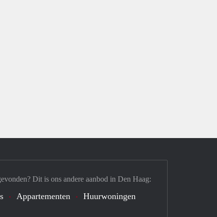
gevonden? Dit is ons andere aanbod in Den Haag:
's
Appartementen
Huurwoningen