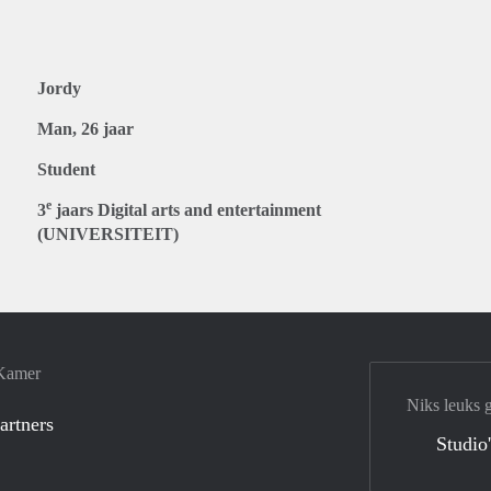
Jordy
Man, 26 jaar
Student
e
3
jaars Digital arts and entertainment
(UNIVERSITEIT)
 Kamer
Niks leuks 
artners
Studio