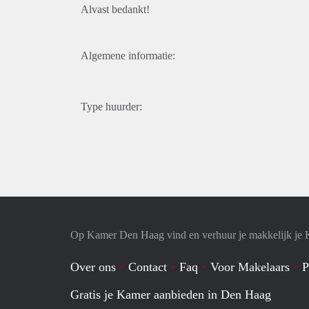
Alvast bedankt!
Algemene informatie:
Type huurder:
Op Kamer Den Haag vind en verhuur je makkelijk je
Over ons
Contact
Faq
Voor Makelaars
P
Gratis je Kamer aanbieden in Den Haag