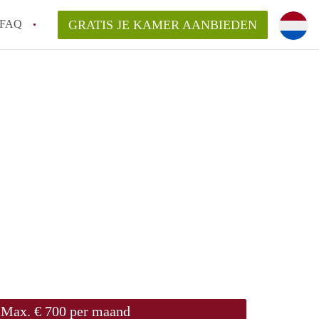
FAQ
GRATIS JE KAMER AANBIEDEN
ag!
en op een Kamer in Den Haag?
van KamerDenHaag?
aarsvergoeding/bemiddelingsvergoeding?
Max. € 700 per maand