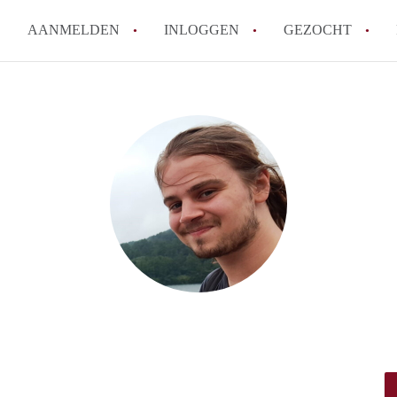
AANMELDEN
INLOGGEN
GEZOCHT
How to translate KamerDenHa
Wat is KamerDenHaag?
Hoeveel kost het om te reager
Wat is de privacyverklaring 
Berekent KamerDenHaag makel
Alle veelgestelde vragen