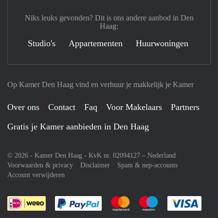
Niks leuks gevonden? Dit is ons andere aanbod in Den
Haag:
Studio's
Appartementen
Huurwoningen
Op Kamer Den Haag vind en verhuur je makkelijk je Kamer
Over ons
Contact
Faq
Voor Makelaars
Partners
Gratis je Kamer aanbieden in Den Haag
© 2026 - Kamer Den Haag - KvK nr. 02094127 –
Nederland
Voorwaarden & privacy
Disclaimer
Spam & nep-accounts
Account verwijderen
Je rekent gemakkelijk af met Paypal
Je rekent gemakkelijk af met M
Je rekent gemakkelij
Je re