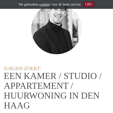
OK!
We gebruiken
cookies
voor de beste service
JURGEN ZOEKT:
EEN KAMER / STUDIO /
APPARTEMENT /
HUURWONING IN DEN
HAAG