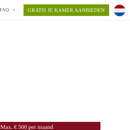
FAQ
GRATIS JE KAMER AANBIEDEN
ag!
en op een Kamer in Den Haag?
van KamerDenHaag?
aarsvergoeding/bemiddelingsvergoeding?
Max. € 500 per maand