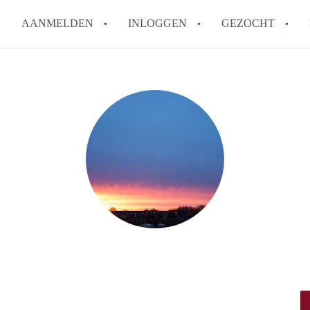
AANMELDEN
INLOGGEN
GEZOCHT
How to translate KamerDenHa
Wat is KamerDenHaag?
Hoeveel kost het om te reager
Wat is de privacyverklaring 
Berekent KamerDenHaag makel
Alle veelgestelde vragen