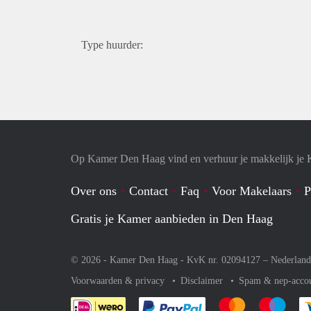
Type huurder:
Op Kamer Den Haag vind en verhuur je makkelijk je
Over ons
Contact
Faq
Voor Makelaars
P
Gratis je Kamer aanbieden in Den Haag
© 2026 - Kamer Den Haag - KvK nr. 02094127 –
Nederland
Voorwaarden & privacy
Disclaimer
Spam & nep-acco
Je rekent gemakkelijk af 
Je rekent gemak
Je rek