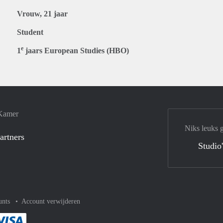
Vrouw, 21 jaar
Student
e
1
jaars European Studies (HBO)
 Kamer
Niks leuks 
artners
Studio
unts
Account verwijderen
met Paypal
kelijk af met Mastercard
ent gemakkelijk af met Meastro
Je rekent gemakkelijk af met Visa