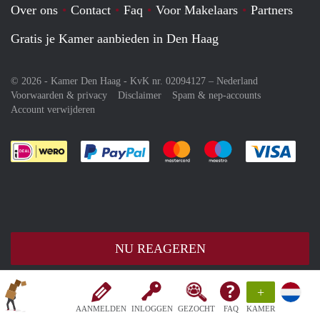
Over ons
Contact
Faq
Voor Makelaars
Partners
Gratis je Kamer aanbieden in Den Haag
© 2026 - Kamer Den Haag - KvK nr. 02094127 –
Nederland
Voorwaarden & privacy
Disclaimer
Spam & nep-accounts
Account verwijderen
Je rekent gemakkelijk af met Paypal
Je rekent gemakkelijk af met M
Je rekent gemakkelij
Je re
NU REAGEREN
+
AANMELDEN
INLOGGEN
GEZOCHT
FAQ
KAMER