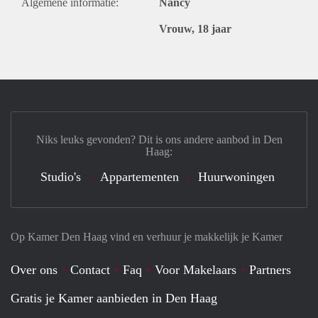
Algemene informatie:
Nancy
Vrouw, 18 jaar
Niks leuks gevonden? Dit is ons andere aanbod in Den
Haag:
Studio's
Appartementen
Huurwoningen
Op Kamer Den Haag vind en verhuur je makkelijk je Kamer
Over ons
Contact
Faq
Voor Makelaars
Partners
Gratis je Kamer aanbieden in Den Haag