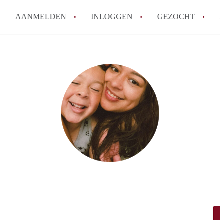
AANMELDEN
INLOGGEN
GEZOCHT
How to translate KamerDenHa
Wat is KamerDenHaag?
Hoeveel kost het om te reager
Wat is de privacyverklaring 
Berekent KamerDenHaag makel
Alle veelgestelde vragen