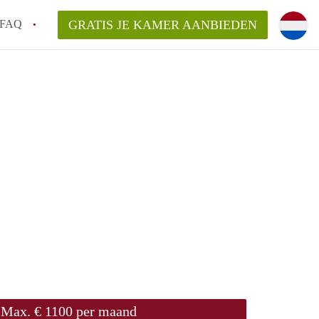
FAQ
GRATIS JE KAMER AANBIEDEN
ag!
en op een Kamer in Den Haag?
van KamerDenHaag?
aarsvergoeding/bemiddelingsvergoeding?
Max. € 1100 per maand