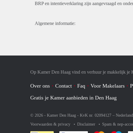
BRP en intentieverklaring zijn aangevraagd en ond
Algemene informatie:
Op Kamer Den Haag vind en verhuur je makkelijk je
Over ons
Contact
Faq
Voor Makelaars
P
Gratis je Kamer aanbieden in Den Haag
© 2026 - Kamer Den Haag - KvK nr. 02094127 –
Nederland
Voorwaarden & privacy
Disclaimer
Spam & nep-acco