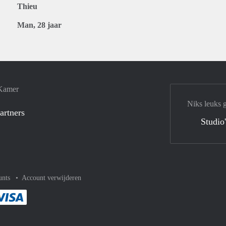
Thieu
Man, 28 jaar
 Kamer
Niks leuks 
artners
Studio
unts
Account verwijderen
met Paypal
kelijk af met Mastercard
ent gemakkelijk af met Meastro
Je rekent gemakkelijk af met Visa