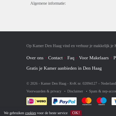
Algemene informatie:
Op Kamer Den Haag vind en verhuur je makkelijk je
Over ons
Contact
Faq
Voor Makelaars
P
Gratis je Kamer aanbieden in Den Haag
© 2026 - Kamer Den Haag - KvK nr. 02094127 –
Nederland
Voorwaarden & privacy
Disclaimer
Spam & nep-acco
Je rekent gemakkelijk af 
Je rekent gemak
Je rek
OK!
We gebruiken
cookies
voor de beste service