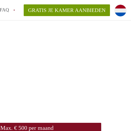
FAQ
GRATIS JE KAMER AANBIEDEN
ag!
en op een Kamer in Den Haag?
van KamerDenHaag?
aarsvergoeding/bemiddelingsvergoeding?
Max. € 500 per maand