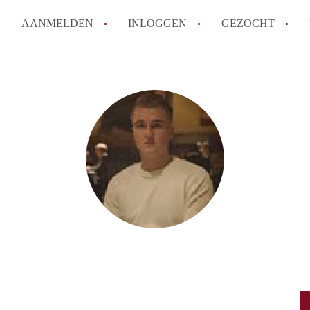
AANMELDEN
INLOGGEN
GEZOCHT
How to translate KamerDenHa
Wat is KamerDenHaag?
Hoeveel kost het om te reager
Wat is de privacyverklaring 
Berekent KamerDenHaag makel
Alle veelgestelde vragen