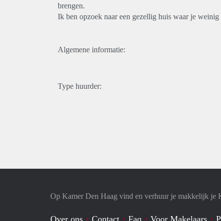
brengen.
Ik ben opzoek naar een gezellig huis waar je weinig 
Algemene informatie:
Type huurder:
Op Kamer Den Haag vind en verhuur je makkelijk je
Over ons
Contact
Faq
Voor Makelaars
P