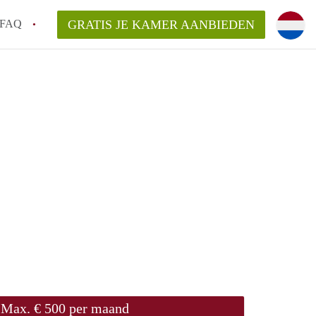
FAQ
GRATIS JE KAMER AANBIEDEN
ag!
en op een Kamer in Den Haag?
van KamerDenHaag?
aarsvergoeding/bemiddelingsvergoeding?
Max. € 500 per maand