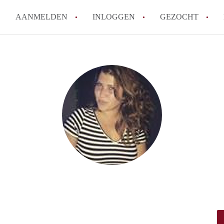
AANMELDEN
INLOGGEN
GEZOCHT
How to translate KamerDenHa
Wat is KamerDenHaag?
Hoeveel kost het om te reager
Wat is de privacyverklaring 
Berekent KamerDenHaag makel
Alle veelgestelde vragen