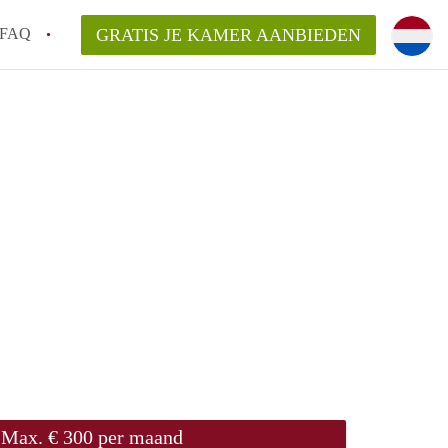
FAQ
GRATIS JE KAMER AANBIEDEN
ag!
en op een Kamer in Den Haag?
van KamerDenHaag?
aarsvergoeding/bemiddelingsvergoeding?
Max. € 300 per maand