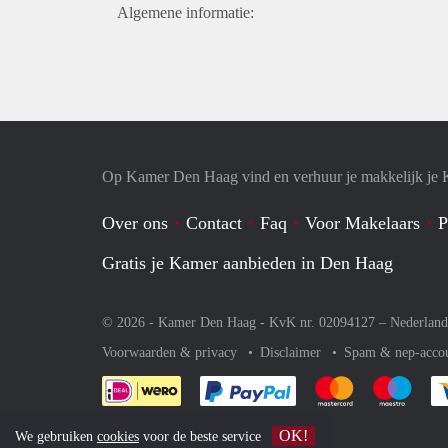
Algemene informatie:
Op Kamer Den Haag vind en verhuur je makkelijk je
Over ons
Contact
Faq
Voor Makelaars
P
Gratis je Kamer aanbieden in Den Haag
© 2026 - Kamer Den Haag - KvK nr. 02094127 –
Nederland
Voorwaarden & privacy
Disclaimer
Spam & nep-acco
Je rekent gemakkelijk af 
Je rekent gemak
Je rek
OK!
We gebruiken
cookies
voor de beste service