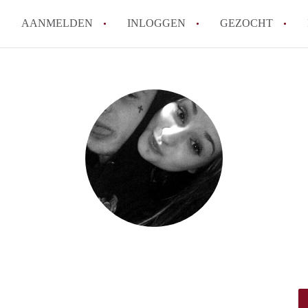
AANMELDEN
INLOGGEN
GEZOCHT
How to translate KamerDenHa
Wat is KamerDenHaag?
Hoeveel kost het om te reager
Wat is de privacyverklaring 
Berekent KamerDenHaag makel
Alle veelgestelde vragen