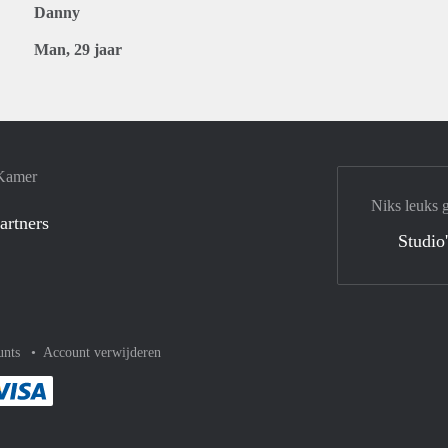
Danny
Man, 29 jaar
 Kamer
Niks leuks 
artners
Studio
unts
Account verwijderen
met Paypal
kelijk af met Mastercard
ent gemakkelijk af met Meastro
Je rekent gemakkelijk af met Visa