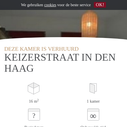
OK!
We gebruiken
cookies
voor de beste service
DEZE KAMER IS VERHUURD
KEIZERSTRAAT IN DEN
HAAG
2
16 m
1 kamer
∞
?