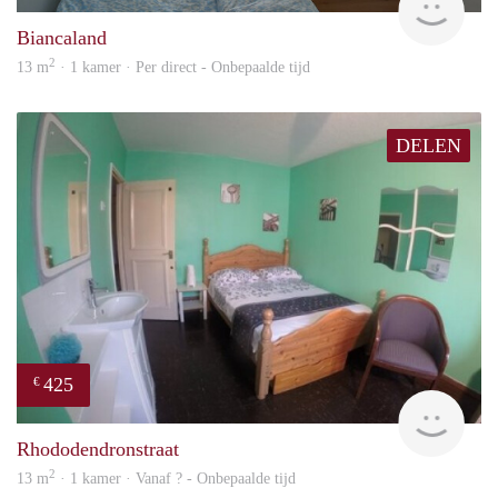
Biancaland
2
13 m
· 1 kamer · Per direct - Onbepaalde tijd
DELEN
425
€
rent
Rhododendronstraat
2
13 m
· 1 kamer · Vanaf ? - Onbepaalde tijd