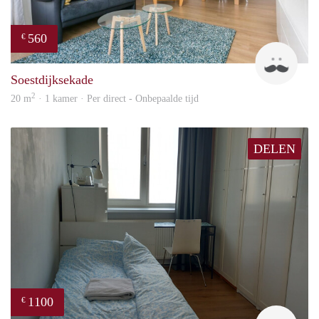
560
€
Kok
Soestdijksekade
2
20 m
· 1 kamer · Per direct - Onbepaalde tijd
DELEN
1100
€
Olga