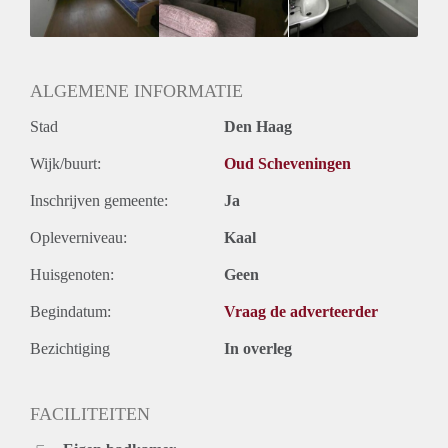
Huurtermijn
Onbepaalde termijn
Oplevering
Kaal
ALGEMENE INFORMATIE
Stad
Den Haag
Wijk/buurt:
Oud Scheveningen
Inschrijven gemeente:
Ja
Opleverniveau:
Kaal
Huisgenoten:
Geen
Begindatum:
Vraag de adverteerder
Bezichtiging
In overleg
FACILITEITEN