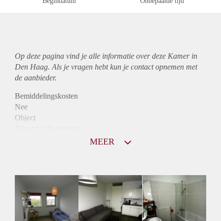
Begindatum
Onbepaalde tijd
Op deze pagina vind je alle informatie over deze Kamer in
Den Haag. Als je vragen hebt kun je contact opnemen met
de aanbieder.
Bemiddelingskosten
Nee
Object
Direct bij de eigenaar
Borg
MEER
560
Garantiestelling
Mogelijk
Huurtoeslag
Niet mogelijk
Inkomen eis
N.V.T.