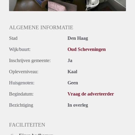
Huurtermijn
Onbepaalde termijn
Oplevering
Kaal
ALGEMENE INFORMATIE
Stad
Den Haag
Wijk/buurt:
Oud Scheveningen
Inschrijven gemeente:
Ja
Opleverniveau:
Kaal
Huisgenoten:
Geen
Begindatum:
Vraag de adverteerder
Bezichtiging
In overleg
FACILITEITEN