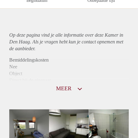
Begindatum
Onbepaalde tijd
Op deze pagina vind je alle informatie over deze Kamer in
Den Haag. Als je vragen hebt kun je contact opnemen met
de aanbieder.
Bemiddelingskosten
Nee
Object
Direct bij de eigenaar
Borg
MEER
560
Garantiestelling
Mogelijk
Huurtoeslag
Niet mogelijk
Inkomen eis
N.V.T.