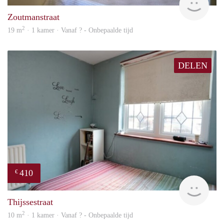
Zoutmanstraat
2
19 m
· 1 kamer · Vanaf ? - Onbepaalde tijd
DELEN
410
€
Woni
Thijssestraat
2
10 m
· 1 kamer · Vanaf ? - Onbepaalde tijd