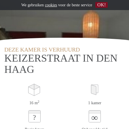
OK!
We gebruiken
cookies
voor de beste service
DEZE KAMER IS VERHUURD
KEIZERSTRAAT IN DEN
HAAG
2
16 m
1 kamer
∞
?