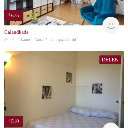
675
€
finde
Calandkade
2
27 m
· 1 kamer · Vanaf ? - Onbepaalde tijd
DELEN
510
€
finde