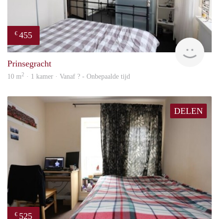
455
€
finde
Prinsegracht
2
10 m
· 1 kamer · Vanaf ? - Onbepaalde tijd
DELEN
525
€