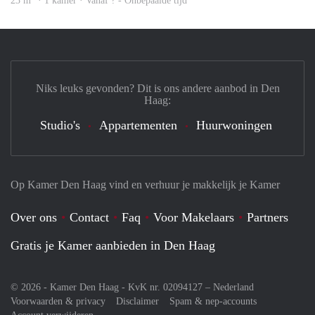
23 m
· 1 kamer · Vanaf ? - Onbepaalde tijd
Niks leuks gevonden? Dit is ons andere aanbod in Den
Haag:
Studio's
Appartementen
Huurwoningen
Op Kamer Den Haag vind en verhuur je makkelijk je Kamer
Over ons
Contact
Faq
Voor Makelaars
Partners
Gratis je Kamer aanbieden in Den Haag
© 2026 - Kamer Den Haag - KvK nr. 02094127 –
Nederland
Voorwaarden & privacy
Disclaimer
Spam & nep-accounts