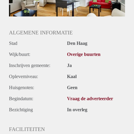
Huurtermijn
Onbepaalde termijn
Oplevering
Gestoffeerd
ALGEMENE INFORMATIE
Stad
Den Haag
Wijk/buurt:
Overige buurten
Inschrijven gemeente:
Ja
Opleverniveau:
Kaal
Huisgenoten:
Geen
Begindatum:
Vraag de adverteerder
Bezichtiging
In overleg
FACILITEITEN