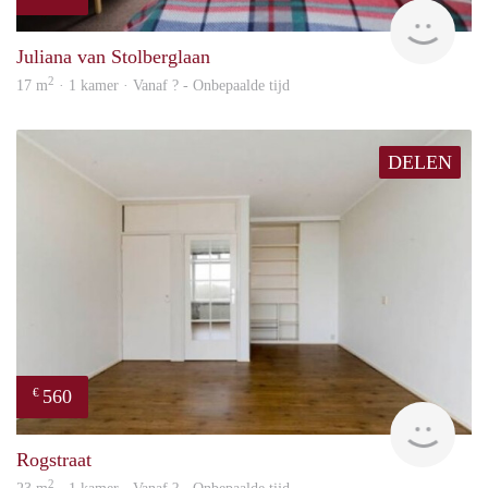
rent
Juliana van Stolberglaan
2
17 m
· 1 kamer · Vanaf ? - Onbepaalde tijd
DELEN
560
€
finde
Rogstraat
2