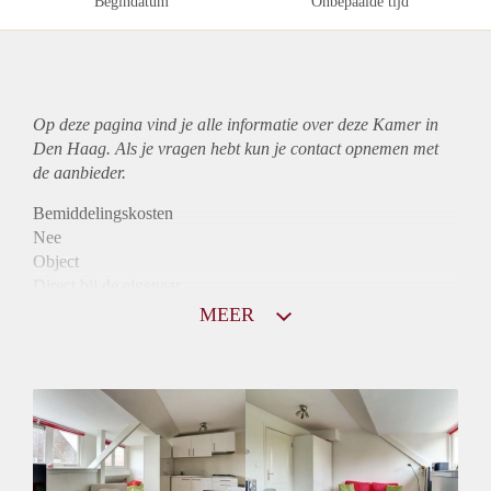
Begindatum
Onbepaalde tijd
Op deze pagina vind je alle informatie over deze Kamer in
Den Haag. Als je vragen hebt kun je contact opnemen met
de aanbieder.
Bemiddelingskosten
Nee
Object
Direct bij de eigenaar
Borg
MEER
550
Garantiestelling
Mogelijk
Huurtoeslag
Mogelijk
Inkomen eis
2,9 X Maandhuur Bruto