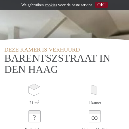
OK!
We gebruiken
cookies
voor de beste service
DEZE KAMER IS VERHUURD
BARENTSZSTRAAT IN
DEN HAAG
2
21 m
1 kamer
∞
?