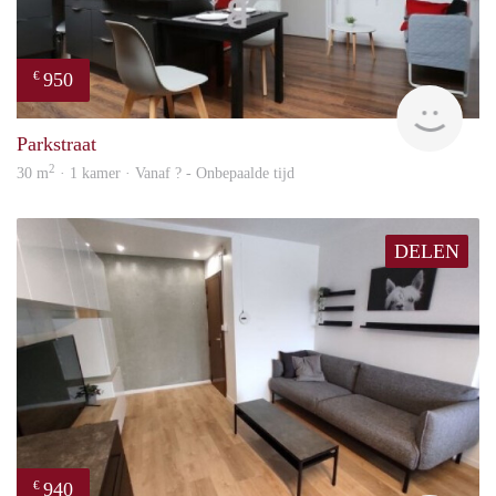
950
€
finde
Parkstraat
2
30 m
· 1 kamer · Vanaf ? - Onbepaalde tijd
DELEN
940
€