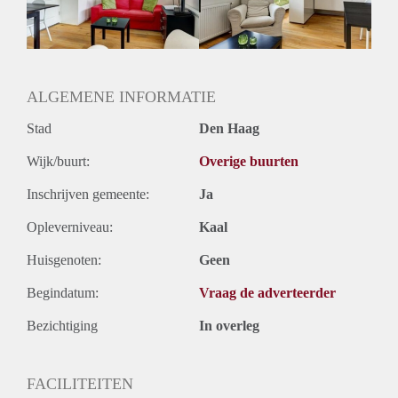
Geslacht huisgenoten: N.v.t.
ALGEMENE INFORMATIE
Stad
Den Haag
Wijk/buurt:
Overige buurten
Inschrijven gemeente:
Ja
Opleverniveau:
Kaal
Huisgenoten:
Geen
Begindatum:
Vraag de adverteerder
Bezichtiging
In overleg
FACILITEITEN