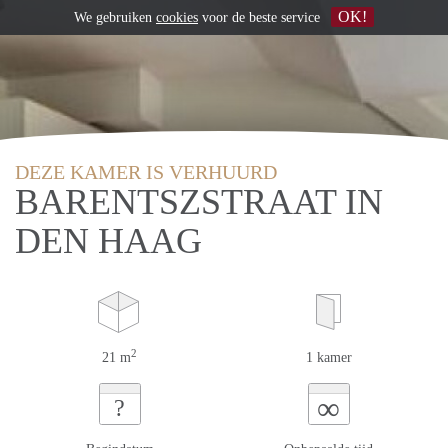
OK!
We gebruiken
cookies
voor de beste service
DEZE KAMER IS VERHUURD
BARENTSZSTRAAT IN
DEN HAAG
2
21 m
1 kamer
∞
?