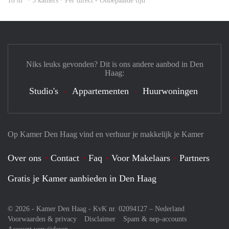
18 m
· 5 kamers · Per direct - Onbepaalde tijd
Niks leuks gevonden? Dit is ons andere aanbod in Den
Haag:
Studio's
Appartementen
Huurwoningen
Op Kamer Den Haag vind en verhuur je makkelijk je Kamer
Over ons
Contact
Faq
Voor Makelaars
Partners
Gratis je Kamer aanbieden in Den Haag
© 2026 - Kamer Den Haag - KvK nr. 02094127 –
Nederland
Voorwaarden & privacy
Disclaimer
Spam & nep-accounts