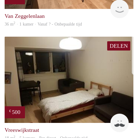
finde
Van Zeggelenlaan
2
36 m
· 1 kamer · Vanaf ? - Onbepaalde tijd
DELEN
500
€
Ravi
Vreeswijkstraat
2