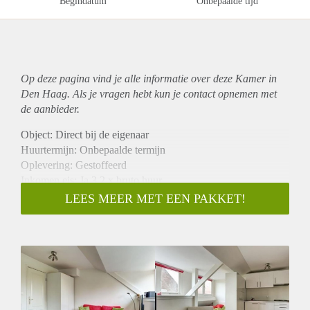
Begindatum
Onbepaalde tijd
Op deze pagina vind je alle informatie over deze Kamer in
Den Haag. Als je vragen hebt kun je contact opnemen met
de aanbieder.
Object: Direct bij de eigenaar
Huurtermijn: Onbepaalde termijn
Oplevering: Gestoffeerd
Inkomen eis: Ja 3,2 x bruto huur
Garantiestelling mogelijk: Ja
LEES MEER MET EEN PAKKET!
Borg: 1 maand
Bemiddeling kosten: Nee
Internet: Ja
Gedeelde keuken: Nee
Gedeelde Douche: Nee
Gedeelde woonkamer: Nee
Huisgenoten: Nee