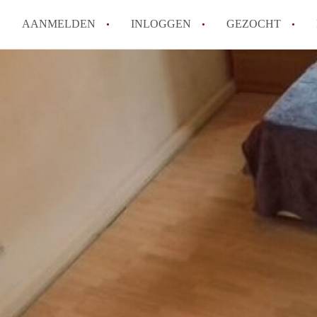
AANMELDEN
INLOGGEN
GEZOCHT
How to translate KamerDenHa
Wat is KamerDenHaag?
Hoeveel kost het om te reager
Wat is de privacyverklaring 
Berekent KamerDenHaag makel
Alle veelgestelde vragen