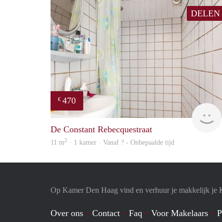
DELEN
470
€
De Constant Rebecquestraat
2
11 m
· 1 kamer · Vanaf ? - Onbepaalde tijd
Op Kamer Den Haag vind en verhuur je makkelijk je
Over ons
Contact
Faq
Voor Makelaars
P