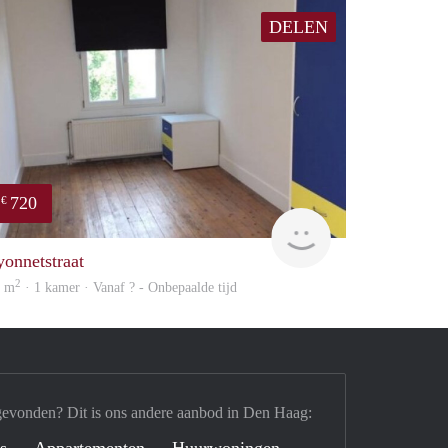
DELEN
720
€
rent
yonnetstraat
2
0 m
· 1 kamer · Vanaf ? - Onbepaalde tijd
gevonden? Dit is ons andere aanbod in Den Haag: