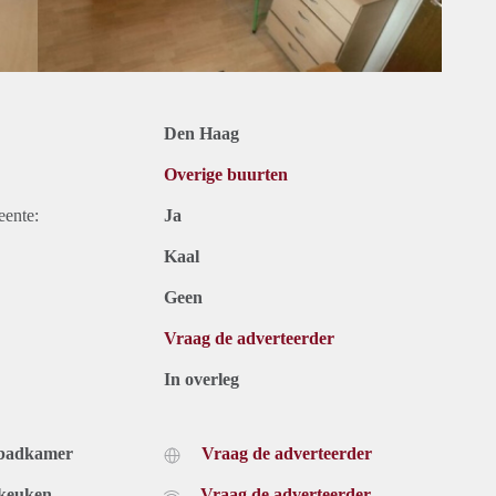
Den Haag
Overige buurten
eente:
Ja
Kaal
Geen
Vraag de adverteerder
In overleg
 badkamer
Vraag de adverteerder
 keuken
Vraag de adverteerder