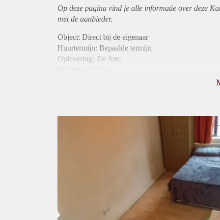
Op deze pagina vind je alle informatie over deze K
met de aanbieder.
Object: Direct bij de eigenaar
Huurtermijn: Bepaalde termijn
Oplevering: Zie foto
Inkomen eis: Nee
Borg: 1 maand
Bemiddeling kosten: Nee
Internet: Ja
Gedeelde keuken: Ja
Gedeelde Douche: Ja
Gedeelde woonkamer: Ja
Huisgenoten: Ja
Geslacht huisgenoten: Gemengd