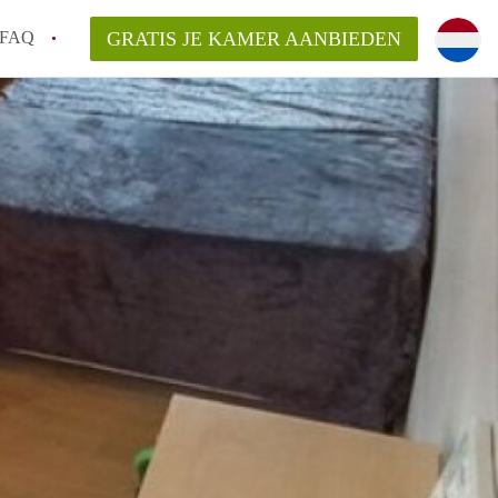
FAQ
GRATIS JE KAMER AANBIEDEN
ag!
en op een Kamer in Den Haag?
van KamerDenHaag?
aarsvergoeding/bemiddelingsvergoeding?