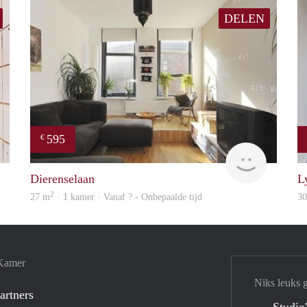
DELEN
595
€
Woning
Woning
Dierenselaan
L
2
27 m
· 1 kamer · Vanaf ? - Onbepaalde tijd
3
 Kamer
Niks leuks 
artners