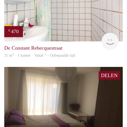
470
€
Woni
De Constant Rebecquestraat
2
11 m
· 1 kamer · Vanaf ? - Onbepaalde tijd
DELEN