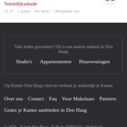
Soestdijksekade
2
20 m
· 1 kamer · Per direct - Onbepaalde tijd
Niks leuks gevonden? Dit is ons andere aanbod in Den
Haag:
Studio's
Appartementen
Huurwoningen
Op Kamer Den Haag vind en verhuur je makkelijk je Kamer
Over ons
Contact
Faq
Voor Makelaars
Partners
Gratis je Kamer aanbieden in Den Haag
© 2026 - Kamer Den Haag - KvK nr. 02094127 –
Nederland