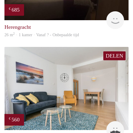
685
€
finde
Herengracht
2
26 m
· 1 kamer · Vanaf ? - Onbepaalde tijd
DELEN
560
€
Kok