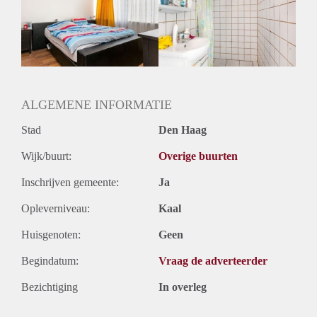
Inkomen eis
N.V.T.
Huurtermijn
Onbepaalde termijn
Oplevering
Gestoffeerd
ALGEMENE INFORMATIE
Stad
Den Haag
Wijk/buurt:
Overige buurten
Inschrijven gemeente:
Ja
Opleverniveau:
Kaal
Huisgenoten:
Geen
Begindatum:
Vraag de adverteerder
Bezichtiging
In overleg