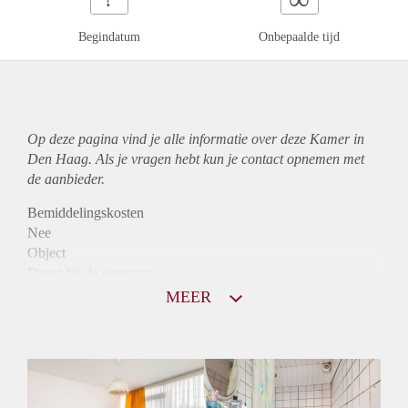
Begindatum
Onbepaalde tijd
Op deze pagina vind je alle informatie over deze Kamer in
Den Haag. Als je vragen hebt kun je contact opnemen met
de aanbieder.
Bemiddelingskosten
Nee
Object
Direct bij de eigenaar
Borg
MEER
470
Garantiestelling
Niet mogelijk
Huurtoeslag
Niet mogelijk