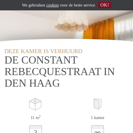
OK!
We gebruiken
cookies
voor de beste service
DEZE KAMER IS VERHUURD
DE CONSTANT
REBECQUESTRAAT IN
DEN HAAG
2
11 m
1 kamer
∞
?